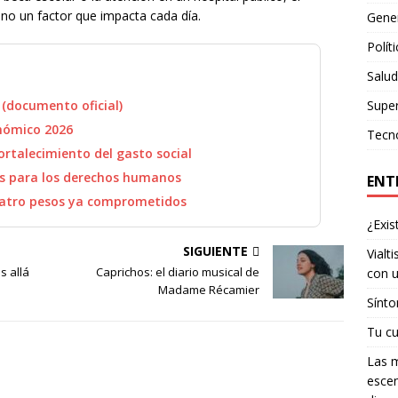
ino un factor que impacta cada día.
Gene
Polít
Salud
Supe
(documento oficial)
nómico 2026
Tecn
rtalecimiento del gasto social
os para los derechos humanos
ENT
uatro pesos ya comprometidos
¿Exis
SIGUIENTE
Vialt
s allá
Caprichos: el diario musical de
con u
Madame Récamier
Sínto
Tu cu
Las m
escen