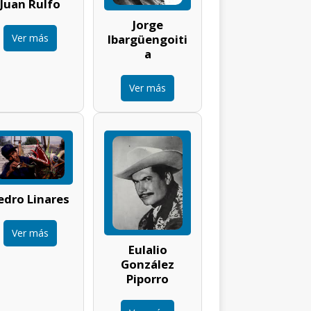
Juan Rulfo
Jorge
Ver más
Ibargüengoiti
a
Ver más
edro Linares
Ver más
Eulalio
González
Piporro