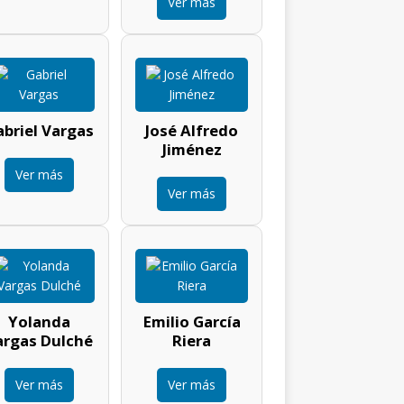
Ver más
briel Vargas
José Alfredo
Jiménez
Ver más
Ver más
Yolanda
Emilio García
argas Dulché
Riera
Ver más
Ver más