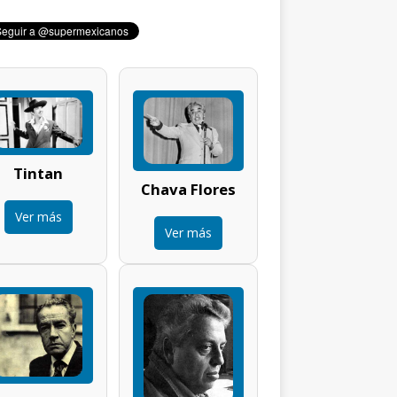
Tintan
Chava Flores
Ver más
Ver más