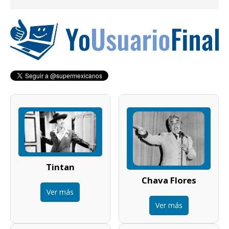
Tintan
Chava Flores
Ver más
Ver más