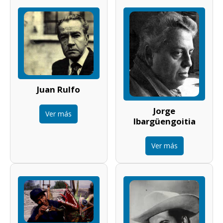
Juan Rulfo
Jorge
Ver más
Ibargüengoitia
Ver más