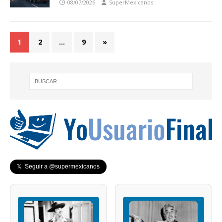
08/07/2026
SuperMexicanos
1
2
…
9
»
𝕏 Seguir a @supermexicanos