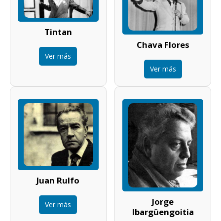
Tintan
Chava Flores
Ver más
Ver más
Juan Rulfo
Jorge
Ver más
Ibargüengoitia