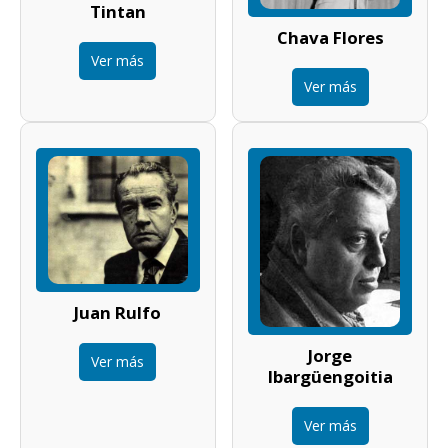
Tintan
Chava Flores
Ver más
Ver más
Juan Rulfo
Jorge
Ver más
Ibargüengoitia
Ver más