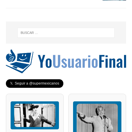
𝕏 Seguir a @supermexicanos