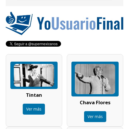
Tintan
Chava Flores
Ver más
Ver más