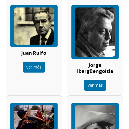
Juan Rulfo
Jorge
Ver más
Ibargüengoitia
Ver más