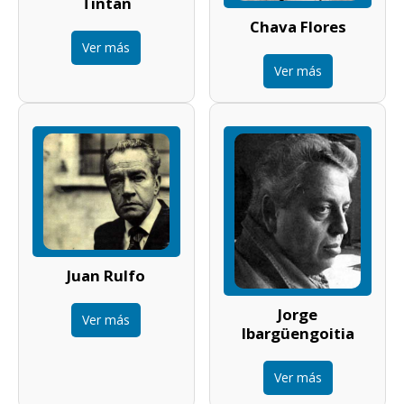
Tintan
Chava Flores
Ver más
Ver más
Juan Rulfo
Jorge
Ver más
Ibargüengoitia
Ver más