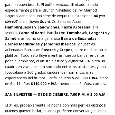
para un buen brunch. El buffet
premium
ilimitado creado
especialmente para el Brunch Navideño del JW Marriott
Bogotá viene con una serie de exquisitas estaciones
‘
all you
can eat’
que incluyen
Sushi
, Cocteles de Autor,
Hamburguesas y Sándwiches
,
Pasta Artesanal
a la
Minuta,
Carne al Barril
, Parrilla con
Tomahawk
,
Langosta
y
Salmón
, así como una generosa
Barra de Ensaladas
,
Carnes Maduradas y Jamones Ibéricos
, y nuestras
aclamadas Barras de
Postres
y
Crepes
, entre muchos otros
platillos. Todo esto fluye mientras nuestra banda residente
pone el ambiente, el artista plástico y digital ‘
Guille’
pinta un
cuadro en vivo que será sorteado entre los asistentes, y una
fotocabina a 360 grados captura los momentos más
espontáneos del
brunch
. Tarifa: adultos
$250.000 + IVA
; niños
de 6 a 11 años
$110.000 + IVA
; menores de 6 años, cortesía.
SAN SILVESTRE — 31 DE DICIEMBRE, 7:00 P.M. A 3:00 A.M.
El 31 es, probablemente, la noche con más perfiles distintos:
quienes quieren bailar, quienes prefieren conversar y quienes