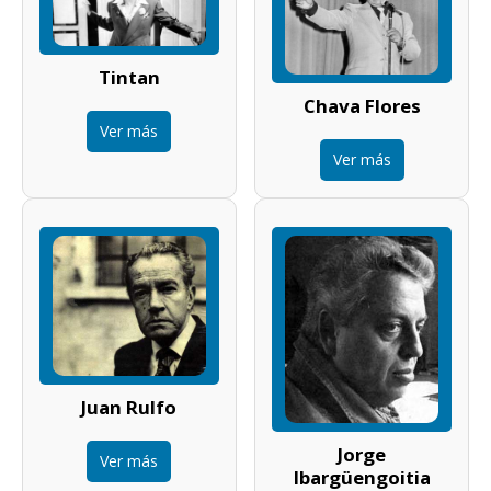
Tintan
Chava Flores
Ver más
Ver más
Juan Rulfo
Jorge
Ver más
Ibargüengoitia