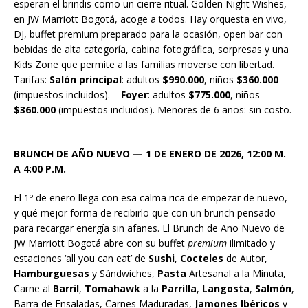
esperan el brindis como un cierre ritual. Golden Night Wishes,
en JW Marriott Bogotá, acoge a todos. Hay orquesta en vivo,
DJ, buffet premium preparado para la ocasión, open bar con
bebidas de alta categoría, cabina fotográfica, sorpresas y una
Kids Zone que permite a las familias moverse con libertad.
Tarifas:
Salón principal
: adultos
$990.000
, niños
$360.000
(impuestos incluidos). –
Foyer
: adultos
$775.000
, niños
$360.000
(impuestos incluidos). Menores de 6 años: sin costo.
BRUNCH DE AÑO NUEVO — 1 DE ENERO DE 2026, 12:00 M.
A 4:00 P.M.
El 1º de enero llega con esa calma rica de empezar de nuevo,
y qué mejor forma de recibirlo que con un brunch pensado
para recargar energía sin afanes. El Brunch de Año Nuevo de
JW Marriott Bogotá abre con su buffet
premium
ilimitado y
estaciones ‘all you can eat’ de
Sushi
,
Cocteles
de Autor,
Hamburguesas
y Sándwiches,
Pasta
Artesanal a la Minuta,
Carne al
Barril
,
Tomahawk
a la
Parrilla
,
Langosta
,
Salmón
,
Barra de Ensaladas, Carnes Maduradas,
Jamones Ibéricos
y