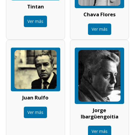
Tintan
Chava Flores
Ver más
Ver más
Juan Rulfo
Jorge
Ver más
Ibargüengoitia
Ver más