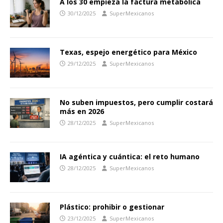
A los 30 empieza la factura metabólica
30/12/2025
SuperMexicanos
Texas, espejo energético para México
29/12/2025
SuperMexicanos
No suben impuestos, pero cumplir costará
más en 2026
28/12/2025
SuperMexicanos
IA agéntica y cuántica: el reto humano
28/12/2025
SuperMexicanos
Plástico: prohibir o gestionar
23/12/2025
SuperMexicanos