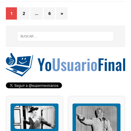
1
2
…
6
»