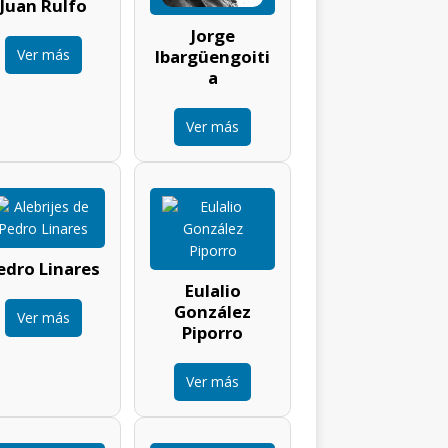
Juan Rulfo
Jorge
Ver más
Ibargüengoiti
a
Ver más
edro Linares
Eulalio
González
Ver más
Piporro
Ver más