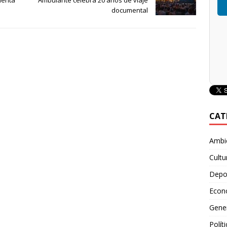
uenta
Ambulante celebra 20 años de viaje
documental
CAT
Ambie
Cultu
Depo
Econ
Gene
Polít