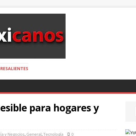
RESALIENTES
esible para hogares y
ía y Negocios
,
General
,
Tecnología
0