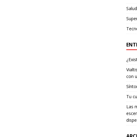
Salud
Supe
Tecn
ENT
¿Exis
Vialt
con u
Sínto
Tu cu
Las m
escen
dispe
ARC