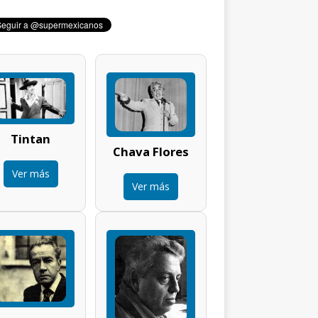
Tintan
Chava Flores
Ver más
Ver más