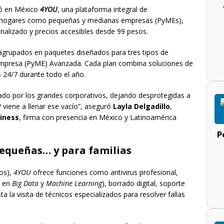
ó en México
4YOU
, una plataforma integral de
o hogares como pequeñas y medianas empresas (PyMEs),
nalizado y precios accesibles desde 99 pesos.
, agrupados en paquetes diseñados para tres tipos de
Empresa (PyME) Avanzada. Cada plan combina soluciones de
s 24/7 durante todo el año.
ado por los grandes corporativos, dejando desprotegidas a
U
viene a llenar ese vacío”, aseguró
Layla Delgadillo
,
siness
, firma con presencia en México y Latinoamérica
P
equeñas… y para familias
os),
4YOU
ofrece funciones como antivirus profesional,
a en
Big Data
y
Machine Learning
), borrado digital, soporte
sta la visita de técnicos especializados para resolver fallas