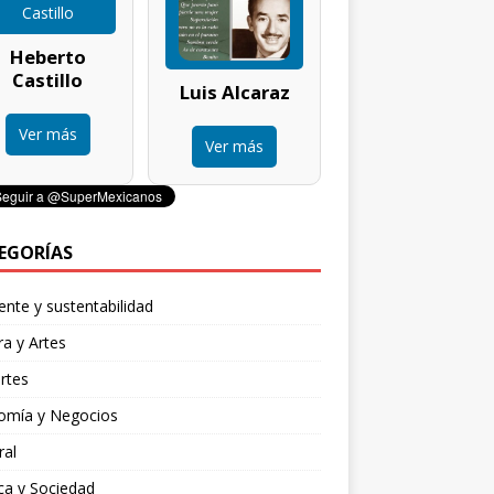
Heberto
Castillo
Luis Alcaraz
Ver más
Ver más
EGORÍAS
nte y sustentabilidad
ra y Artes
rtes
omía y Negocios
ral
ica y Sociedad