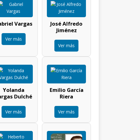
briel Vargas
José Alfredo
Jiménez
Ver más
Ver más
Yolanda
Emilio García
argas Dulché
Riera
Ver más
Ver más