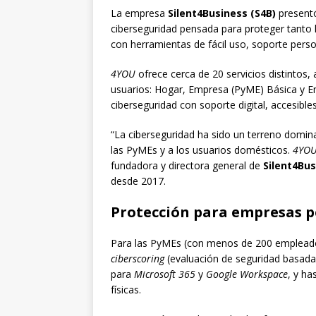
La empresa
Silent4Business (S4B)
present
ciberseguridad pensada para proteger tant
con herramientas de fácil uso, soporte perso
4YOU
ofrece cerca de 20 servicios distintos
usuarios: Hogar, Empresa (PyME) Básica y 
ciberseguridad con soporte digital, accesible
“La ciberseguridad ha sido un terreno domin
las PyMEs y a los usuarios domésticos.
4YO
fundadora y directora general de
Silent4Bu
desde 2017.
Protección para empresas p
Para las PyMEs (con menos de 200 emplead
ciberscoring
(evaluación de seguridad basad
para
Microsoft 365
y
Google Workspace
, y ha
físicas.