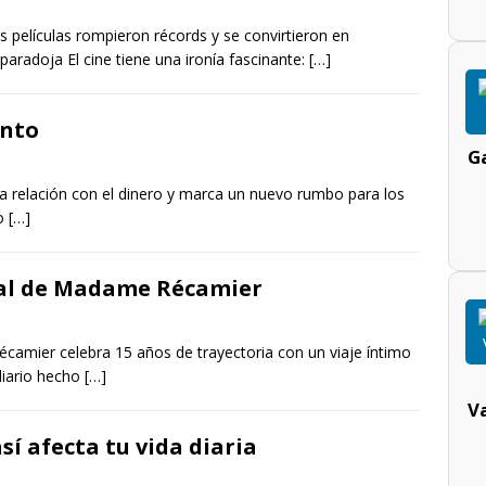
 películas rompieron récords y se convirtieron en
 paradoja El cine tiene una ironía fascinante:
[…]
into
Ga
la relación con el dinero y marca un nuevo rumbo para los
jo
[…]
ical de Madame Récamier
camier celebra 15 años de trayectoria con un viaje íntimo
diario hecho
[…]
V
í afecta tu vida diaria