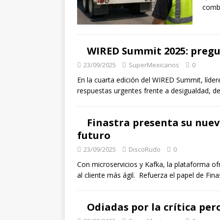
combu
WIRED Summit 2025: preg
23/09/2025
SuperMexicanos
0
En la cuarta edición del WIRED Summit, líder
respuestas urgentes frente a desigualdad, de
Finastra presenta su nuev
futuro
23/09/2025
DiscoRudo
0
Con microservicios y Kafka, la plataforma o
al cliente más ágil. Refuerza el papel de Fi
Odiadas por la crítica per