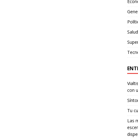
Econ
Gene
Polít
Salud
Supe
Tecn
ENT
Vialt
con u
Sínto
Tu cu
Las m
escen
dispe