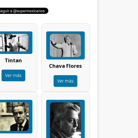
Tintan
Chava Flores
Ver más
Ver más