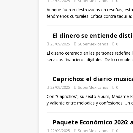
23/09/2025
SuperMexicanos
0
Aunque fueron destrozadas en reseñas, estas
fenómenos culturales. Crítica contra taquilla:
El dinero se entiende dist
23/09/2025
SuperMexicanos
0
El diseño centrado en las personas redefine 
servicios financieros digitales. De lo comple
Caprichos: el diario mus
23/09/2025
SuperMexicanos
0
Con “Caprichos”, su sexto álbum, Madame Ré
y valiente entre melodías y confesiones. Un 
Paquete Económico 2026: as
22/09/2025
SuperMexicanos
0