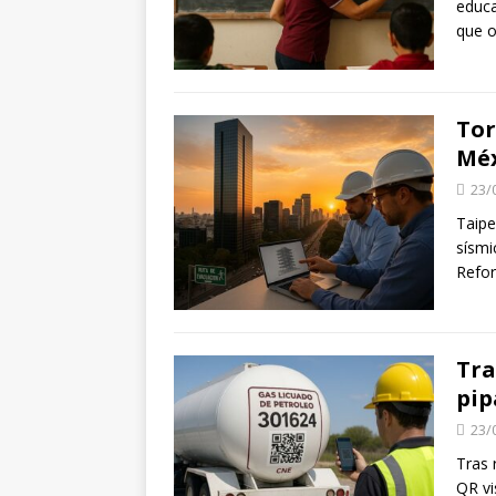
educa
que o
Tor
Mé
23/
Taipe
sísmi
Refor
Tra
pip
23/
Tras 
QR vi