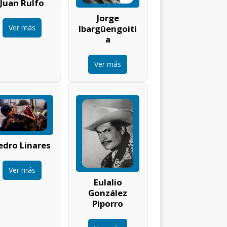
Juan Rulfo
Jorge
Ver más
Ibargüengoiti
a
Ver más
edro Linares
Ver más
Eulalio
González
Piporro