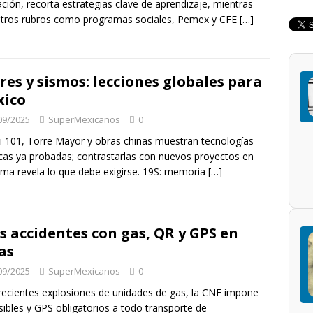
ción, recorta estrategias clave de aprendizaje, mientras
tros rubros como programas sociales, Pemex y CFE
[…]
res y sismos: lecciones globales para
xico
09/2025
SuperMexicanos
0
i 101, Torre Mayor y obras chinas muestran tecnologías
cas ya probadas; contrastarlas con nuevos proyectos en
ma revela lo que debe exigirse. 19S: memoria
[…]
s accidentes con gas, QR y GPS en
as
09/2025
SuperMexicanos
0
recientes explosiones de unidades de gas, la CNE impone
sibles y GPS obligatorios a todo transporte de