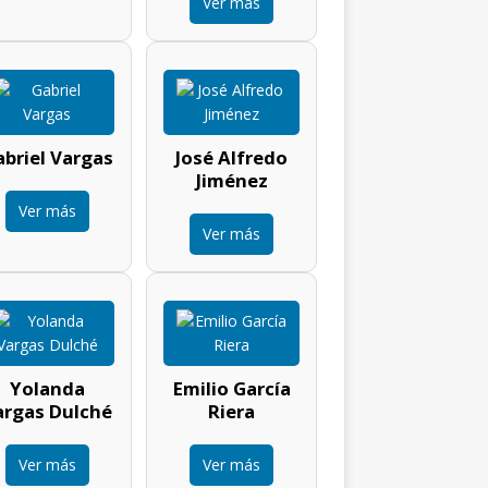
Ver más
briel Vargas
José Alfredo
Jiménez
Ver más
Ver más
Yolanda
Emilio García
argas Dulché
Riera
Ver más
Ver más