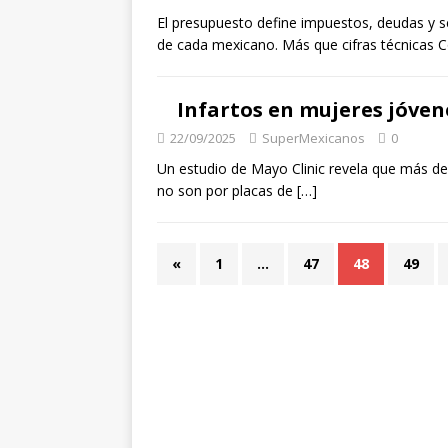
El presupuesto define impuestos, deudas y se
de cada mexicano. Más que cifras técnicas C
Infartos en mujeres jóven
22/09/2025
SuperMexicanos
0
Un estudio de Mayo Clinic revela que más de
no son por placas de
[…]
«
1
…
47
48
49