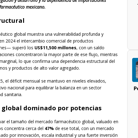
stigación y desarrollo y la dependencia de importaciones
r farmacéutico mexicano.
ructural
utico global muestra una vulnerabilidad profunda y
 en 2024 el intercambio comercial de productos
ones— superó los
US$11,500 millones
, con un saldo
aciones concentraron la mayor parte de ese flujo, mientras
arginal, lo que confirma una dependencia estructural del
mos y productos de alto valor agregado.
5, el déficit mensual se mantuvo en niveles elevados,
P
ivo nacional para equilibrar la balanza en un sector
d sanitaria.
 global dominado por potencias
rvar el tamaño del mercado farmacéutico global, valuado en
os concentra cerca del
47%
de ese total, con un mercado
sado por innovación, escala industrial y una fuerte inversión