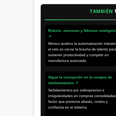
TAMBIÉN
Robots, sensores y fábricas inteligen
↗
México acelera la automatización industri
el reto es cerrar la brecha de talento par
sostener productividad y competir en
manufactura avanzada.
Sigue la corrupción en la compra de
medicamentos
↗
Señalamientos por sobreprecios e
irregularidades en compras consolidadas
factor que presiona abasto, costos y
confianza en el sistema.