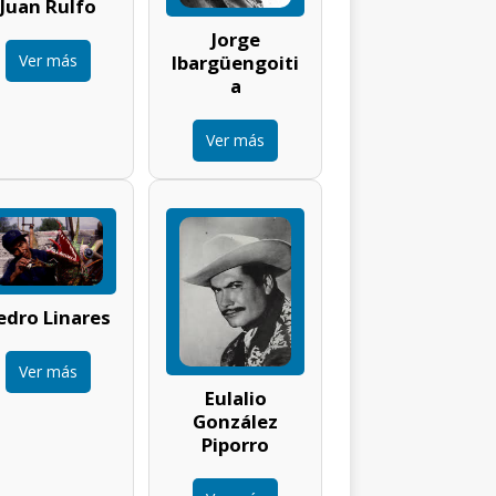
Juan Rulfo
Jorge
Ver más
Ibargüengoiti
a
Ver más
edro Linares
Ver más
Eulalio
González
Piporro