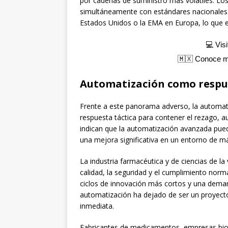
por cadenas de suministro más volátiles. Lo
simultáneamente con estándares nacionales 
Estados Unidos o la EMA en Europa, lo que e
💻 Vis
🇲🇽 Conoce 
Automatización como respu
Frente a este panorama adverso, la automati
respuesta táctica para contener el rezago, a
indican que la automatización avanzada pued
una mejora significativa en un entorno de m
La industria farmacéutica y de ciencias de la 
calidad, la seguridad y el cumplimiento norm
ciclos de innovación más cortos y una deman
automatización ha dejado de ser un proyecto
inmediata.
Fabricantes de medicamentos, empresas biot