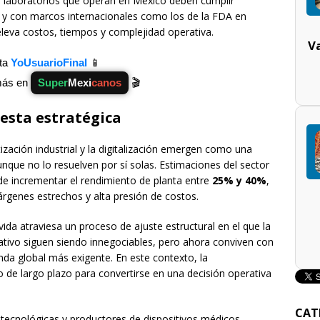
s laboratorios que operan en México deben cumplir
y con marcos internacionales como los de la FDA en
leva costos, tiempos y complejidad operativa.
V
ita
YoUsuarioFinal
📱
más en
Super
Mexi
canos
🎬
esta estratégica
zación industrial y la digitalización emergen como una
unque no lo resuelven por sí solas. Estimaciones del sector
e incrementar el rendimiento de planta entre
25% y 40%
,
árgenes estrechos y alta presión de costos.
vida atraviesa un proceso de ajuste estructural en el que la
ativo siguen siendo innegociables, pero ahora conviven con
da global más exigente. En este contexto, la
 de largo plazo para convertirse en una decisión operativa
CAT
ecnológicas y productores de dispositivos médicos