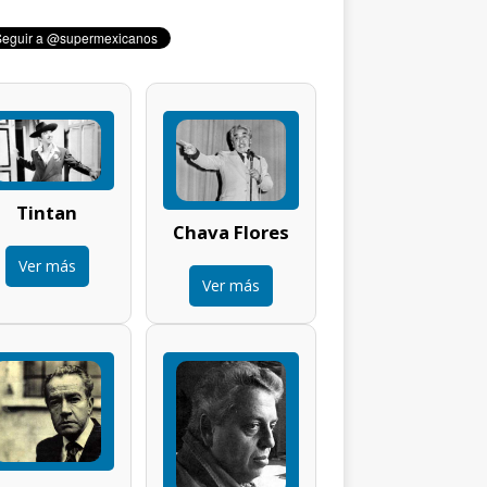
Tintan
Chava Flores
Ver más
Ver más