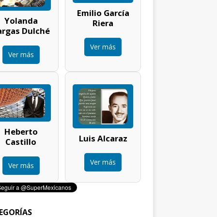
Emilio García
Yolanda
Riera
argas Dulché
Ver más
Ver más
Heberto
Luis Alcaraz
Castillo
Ver más
Ver más
EGORÍAS