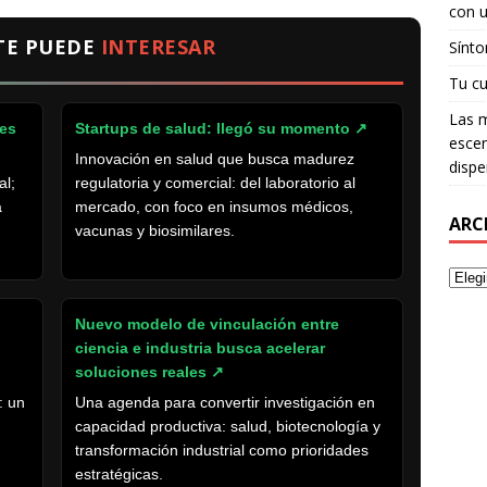
con u
TE PUEDE
INTERESAR
Sínto
Tu cu
Las m
tes
Startups de salud: llegó su momento
↗
escen
Innovación en salud que busca madurez
dispe
al;
regulatoria y comercial: del laboratorio al
a
mercado, con foco en insumos médicos,
ARC
vacunas y biosimilares.
Nuevo modelo de vinculación entre
ciencia e industria busca acelerar
soluciones reales
↗
: un
Una agenda para convertir investigación en
capacidad productiva: salud, biotecnología y
transformación industrial como prioridades
estratégicas.