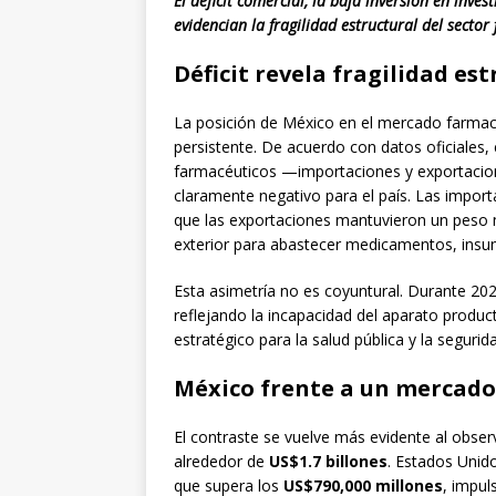
El déficit comercial, la baja inversión en inve
evidencian la fragilidad estructural del secto
Déficit revela fragilidad est
La posición de México en el mercado farmacé
persistente. De acuerdo con datos oficiales,
farmacéuticos —importaciones y exportaci
claramente negativo para el país. Las import
que las exportaciones mantuvieron un peso m
exterior para abastecer medicamentos, insu
Esta asimetría no es coyuntural. Durante 202
reflejando la incapacidad del aparato product
estratégico para la salud pública y la segurida
México frente a un mercado
El contraste se vuelve más evidente al obse
alrededor de
US$1.7 billones
. Estados Unid
que supera los
US$790,000 millones
, impul