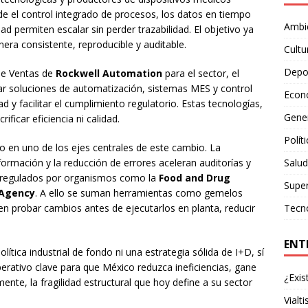
 el control integrado de procesos, los datos en tiempo
Ambie
idad permiten escalar sin perder trazabilidad. El objetivo ya
era consistente, reproducible y auditable.
Cultu
Depo
de Ventas de
Rockwell Automation
para el sector, el
rar soluciones de automatización, sistemas MES y control
Econ
d y facilitar el cumplimiento regulatorio. Estas tecnologías,
Gene
rificar eficiencia ni calidad.
Polít
ido en uno de los ejes centrales de este cambio. La
nformación y la reducción de errores aceleran auditorías y
Salud
s regulados por organismos como la
Food and Drug
Supe
 Agency
. A ello se suman herramientas como gemelos
ten probar cambios antes de ejecutarlos en planta, reducir
Tecn
ENT
ítica industrial de fondo ni una estrategia sólida de I+D, sí
perativo clave para que México reduzca ineficiencias, gane
¿Exis
nte, la fragilidad estructural que hoy define a su sector
Vialt