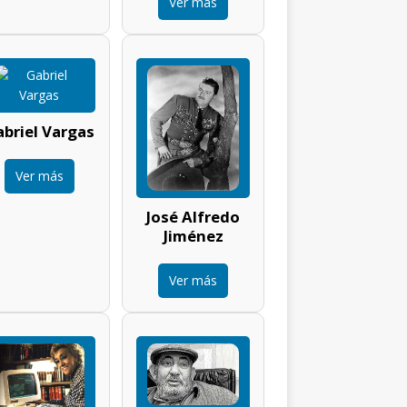
Ver más
briel Vargas
Ver más
José Alfredo
Jiménez
Ver más