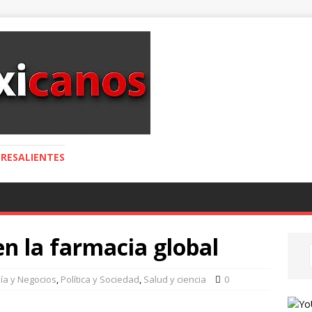
RESALIENTES
n la farmacia global
ía y Negocios
,
Política y Sociedad
,
Salud y ciencia
0