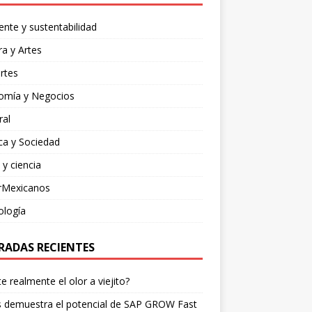
nte y sustentabilidad
ra y Artes
rtes
omía y Negocios
ral
ica y Sociedad
 y ciencia
rMexicanos
ología
RADAS RECIENTES
te realmente el olor a viejito?
is demuestra el potencial de SAP GROW Fast