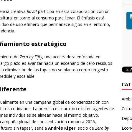
encia creativa
Raval
participa en esta colaboración con un
ultural en torno al consumo para llevar. El énfasis está
siduo de uso efímero que permanece siglos en el entorno,
ndencia.
añamiento estratégico
amiento de
Zero by Fifty
, una aceleradora enfocada en
largo plazo es avanzar hacia un escenario de cero residuos
 la eliminación de las tapas no se plantea como un gesto
edible y escalable.
CAT
diferente
Ambie
ctualmente en una campaña global de concientización con
itos cotidianos. La premisa es clara: no existen agentes de
Cultu
es individuales se alinean hacia el mismo objetivo.
Depo
 campaña global de concientización rumbo a 2026,
 futuro sin tapas”, señala
Andrés Kiger
, socio de
Zero by
Econ