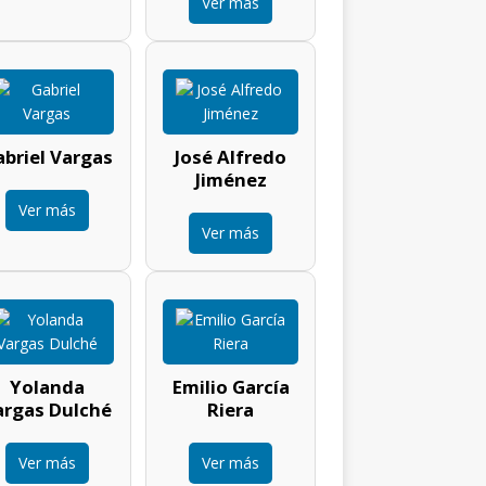
Ver más
briel Vargas
José Alfredo
Jiménez
Ver más
Ver más
Yolanda
Emilio García
argas Dulché
Riera
Ver más
Ver más