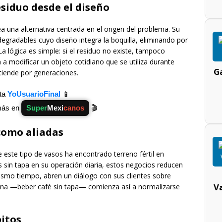
esiduo desde el diseño
a una alternativa centrada en el origen del problema. Su
degradables cuyo diseño integra la boquilla, eliminando por
a lógica es simple: si el residuo no existe, tampoco
 a modificar un objeto cotidiano que se utiliza durante
Ga
tiende por generaciones.
ita
YoUsuarioFinal
📱
más en
Super
Mexi
canos
🎬
como aliadas
 este tipo de vasos ha encontrado terreno fértil en
es sin tapa en su operación diaria, estos negocios reducen
mismo tiempo, abren un diálogo con sus clientes sobre
V
ana —beber café sin tapa— comienza así a normalizarse
itos