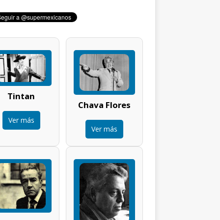
Tintan
Chava Flores
Ver más
Ver más