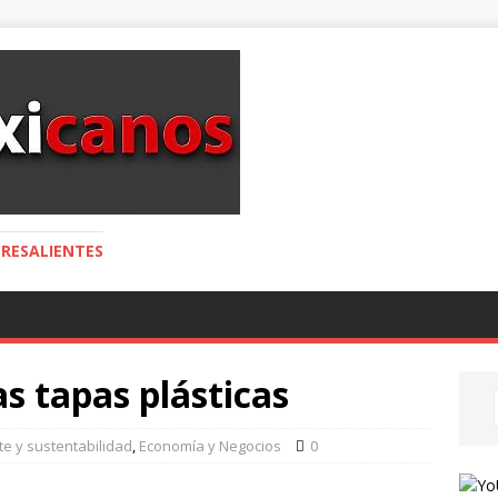
RESALIENTES
as tapas plásticas
e y sustentabilidad
,
Economía y Negocios
0