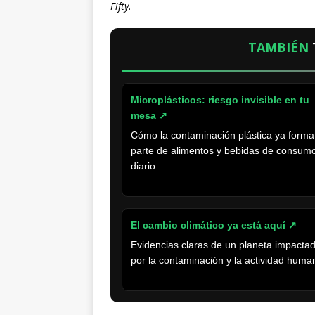
Fifty
.
TAMBIÉN
Microplásticos: riesgo invisible en tu
mesa ↗
Cómo la contaminación plástica ya forma
parte de alimentos y bebidas de consum
diario.
El cambio climático ya está aquí ↗
Evidencias claras de un planeta impacta
por la contaminación y la actividad huma