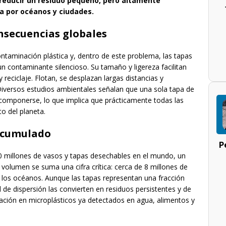
 reducir un residuo pequeño, pero altamente
ja por océanos y ciudades.
nsecuencias globales
ontaminación plástica y, dentro de este problema, las tapas
 contaminante silencioso. Su tamaño y ligereza facilitan
reciclaje. Flotan, se desplazan largas distancias y
iversos estudios ambientales señalan que una sola tapa de
componerse, lo que implica que prácticamente todas las
o del planeta.
acumulado
P
 millones de vasos y tapas desechables en el mundo, un
volumen se suma una cifra crítica: cerca de 8 millones de
 los océanos. Aunque las tapas representan una fracción
de dispersión las convierten en residuos persistentes y de
tación en microplásticos ya detectados en agua, alimentos y