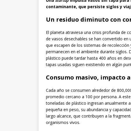
Una
startup
impulsa vasos sin tapa para
contaminante, que persiste siglos y via
Un residuo diminuto con co
El planeta atraviesa una crisis profunda de c
de vasos desechables se han convertido en un
que escapen de los sistemas de recolección y 
permanecen en el ambiente durante siglos. D
plástico puede tardar hasta 400 años en des
tapas usadas siguen existiendo en algún punt
Consumo masivo, impacto 
Cada año se consumen alrededor de 800,000
promedio cercano a 100 por persona. A este 
toneladas de plástico ingresan anualmente a
pequeña en peso, su abundancia y capacidad 
largo alcance, que contribuyen a la fragmen
organismos vivos.