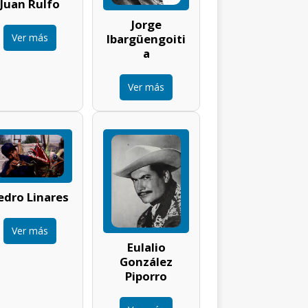
Juan Rulfo
Jorge
Ver más
Ibargüengoiti
a
Ver más
edro Linares
Ver más
Eulalio
González
Piporro