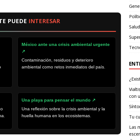
Gene
Polít
TE PUEDE
INTERESAR
Salud
Supe
México ante una crisis ambiental urgente
Tecn
↗
Contaminación, residuos y deterioro
ENT
o
ambiental como retos inmediatos del país.
¿Exis
Vialt
con u
Una playa para pensar el mundo ↗
Sínto
do
Una reflexión sobre la crisis ambiental y la
na.
huella humana en los ecosistemas.
Tu cu
Las m
escen