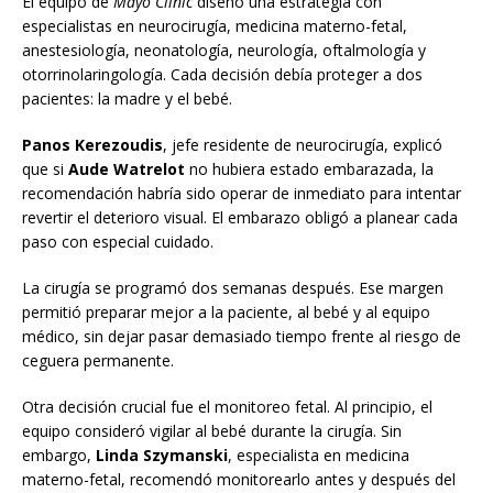
El equipo de
Mayo Clinic
diseñó una estrategia con
especialistas en neurocirugía, medicina materno-fetal,
anestesiología, neonatología, neurología, oftalmología y
otorrinolaringología. Cada decisión debía proteger a dos
pacientes: la madre y el bebé.
Panos Kerezoudis
, jefe residente de neurocirugía, explicó
que si
Aude Watrelot
no hubiera estado embarazada, la
recomendación habría sido operar de inmediato para intentar
revertir el deterioro visual. El embarazo obligó a planear cada
paso con especial cuidado.
La cirugía se programó dos semanas después. Ese margen
permitió preparar mejor a la paciente, al bebé y al equipo
médico, sin dejar pasar demasiado tiempo frente al riesgo de
ceguera permanente.
Otra decisión crucial fue el monitoreo fetal. Al principio, el
equipo consideró vigilar al bebé durante la cirugía. Sin
embargo,
Linda Szymanski
, especialista en medicina
materno-fetal, recomendó monitorearlo antes y después del