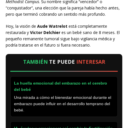
Methodist Campus
. Su nombre significa “vencedor” o
“conquistador”, una elección que la pareja había hecho antes,
pero que terminó cobrando un sentido más profundo.
Hoy, la visión de
Aude Watrelot
está completamente
restaurada y
Victor Delchier
es un bebé sano de 8 meses. El
pequeño remanente tumoral sigue bajo vigilancia médica y
podría tratarse en el futuro si fuera necesario.
TAMBIÉN
TE PUEDE
INTERESAR
La huella emocional del embarazo en el cerebro
del bebé
Una mirada a cómo el bienestar emocional durante el
embarazo puede influir en el desarrollo temprano del
bebé.