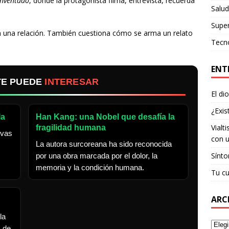
inventado
, donde la protagonista filma, entrevista, recuerda
Salud
Supe
n una relación. También cuestiona cómo se arma un relato
Tecn
ENT
TE PUEDE
INTERESAR
El di
¿Exis
la
Han Kang: una Nobel que desafía la
Vialt
fragilidad humana
evas
con u
La autora surcoreana ha sido reconocida
Sínto
por una obra marcada por el dolor, la
memoria y la condición humana.
Tu cu
ARC
la
s de