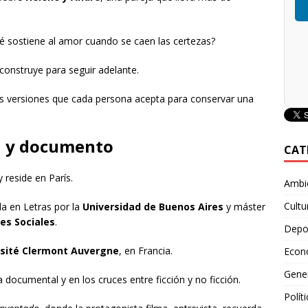
ué sostiene al amor cuando se caen las certezas?
 construye para seguir adelante.
las versiones que cada persona acepta para conservar una
ón y documento
CAT
reside en París.
Ambie
Cultu
da en Letras por la
Universidad de Buenos Aires
y máster
es Sociales
.
Depo
rsité Clermont Auvergne
, en Francia.
Econ
Gene
a documental y en los cruces entre ficción y no ficción.
Polít