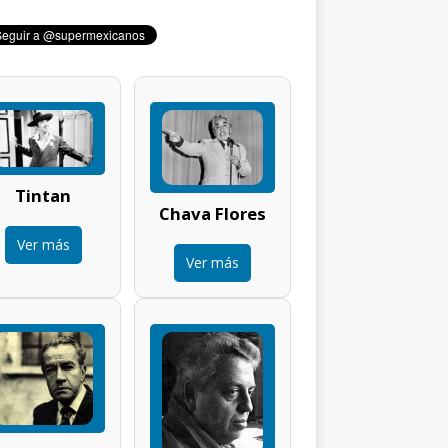
Tintan
Chava Flores
Ver más
Ver más