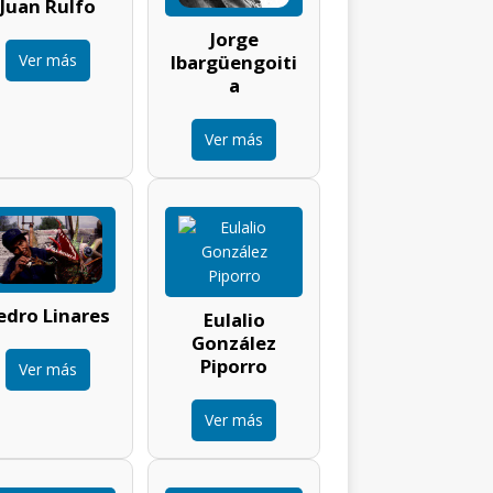
Juan Rulfo
Jorge
Ver más
Ibargüengoiti
a
Ver más
edro Linares
Eulalio
González
Piporro
Ver más
Ver más