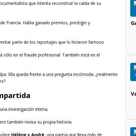
ocumentalista que intenta reconstruir la caída de su
Ga
de Francia. Había ganado premios, prestigio y
tar parte de los reportajes que lo hicieron famoso.
 sólo en el fraude profesional. También está en el
lpa. Ella queda frente a una pregunta incómoda: ¿realmente
os?
V
mpartida
 una investigación íntima.
ro también revisa su propia historia.
 sobre
Hélène y André
, una pareja que lleva más de