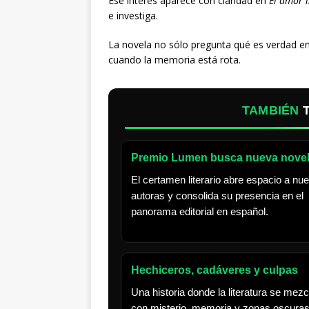
Ese interés aparece con claridad en
El amor 
e investiga.
La novela no sólo pregunta qué es verdad e
cuando la memoria está rota.
TAMBIÉN
Premio Lumen busca nueva nove
El certamen literario abre espacio a nu
autoras y consolida su presencia en el
panorama editorial en español.
Hechiceros, cadáveres y culpas
Una historia donde la literatura se mezc
con misterio, memoria y zonas oscura