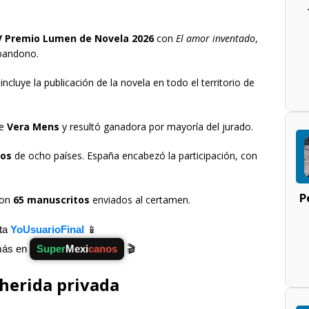
V Premio Lumen de Novela 2026
con
El amor inventado
,
bandono.
incluye la publicación de la novela en todo el territorio de
de
Vera Mens
y resultó ganadora por mayoría del jurado.
tos
de ocho países. España encabezó la participación, con
P
con
65 manuscritos
enviados al certamen.
ita
YoUsuarioFinal
📱
más en
Super
Mexi
canos
🎬
 herida privada