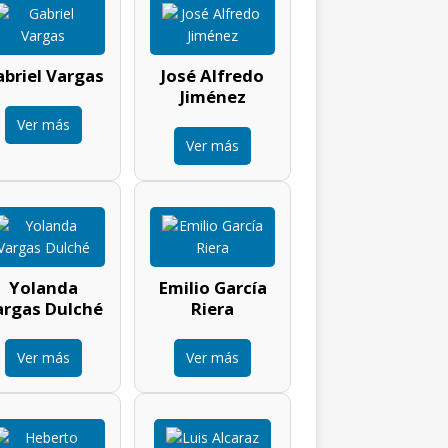
briel Vargas
José Alfredo
Jiménez
Ver más
Ver más
Yolanda
Emilio García
argas Dulché
Riera
Ver más
Ver más