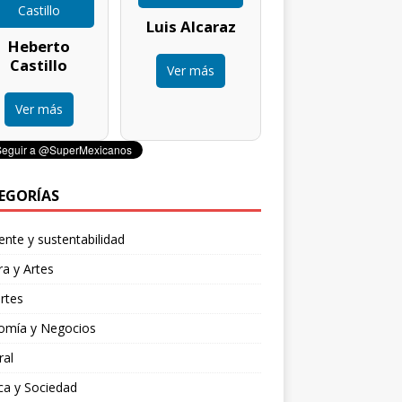
Luis Alcaraz
Heberto
Castillo
Ver más
Ver más
EGORÍAS
nte y sustentabilidad
ra y Artes
rtes
omía y Negocios
ral
ica y Sociedad