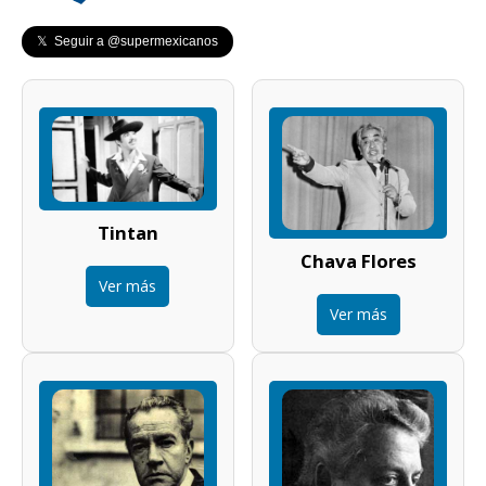
𝕏 Seguir a @supermexicanos
Tintan
Chava Flores
Ver más
Ver más