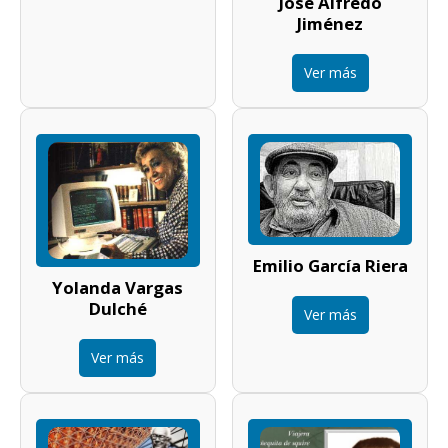
José Alfredo
Jiménez
Ver más
Emilio García Riera
Yolanda Vargas
Dulché
Ver más
Ver más