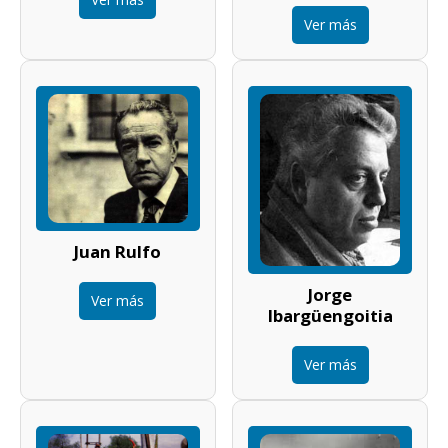
Ver más
Juan Rulfo
Jorge
Ver más
Ibargüengoitia
Ver más