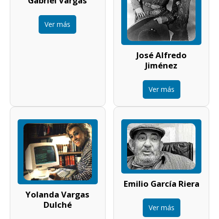
Gabriel Vargas
Ver más
José Alfredo
Jiménez
Ver más
Emilio García Riera
Yolanda Vargas
Dulché
Ver más