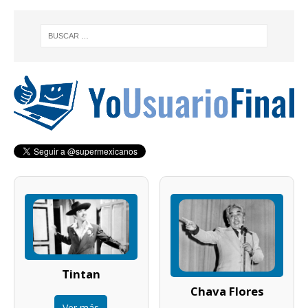
Tintan
Chava Flores
Ver más