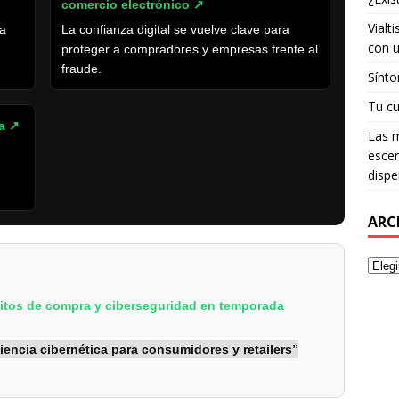
comercio electrónico ↗
Vialt
ra
La confianza digital se vuelve clave para
con u
proteger a compradores y empresas frente al
fraude.
Sínto
Tu cu
ea ↗
Las m
escen
dispe
ARC
itos de compra y ciberseguridad en temporada
encia cibernética para consumidores y retailers”