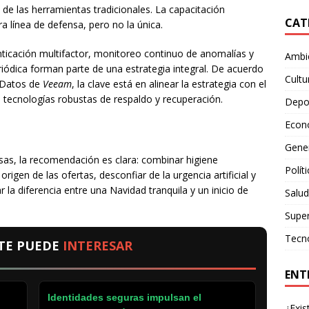
 de las herramientas tradicionales. La capacitación
CAT
a línea de defensa, pero no la única.
nticación multifactor, monitoreo continuo de anomalías y
Ambie
ódica forman parte de una estrategia integral. De acuerdo
Cultu
 Datos de
Veeam
, la clave está en alinear la estrategia con el
n tecnologías robustas de respaldo y recuperación.
Depo
Econ
Gene
s, la recomendación es clara: combinar higiene
Polít
l origen de las ofertas, desconfiar de la urgencia artificial y
la diferencia entre una Navidad tranquila y un inicio de
Salud
Supe
Tecn
TE PUEDE
INTERESAR
ENT
Identidades seguras impulsan el
¿Exis