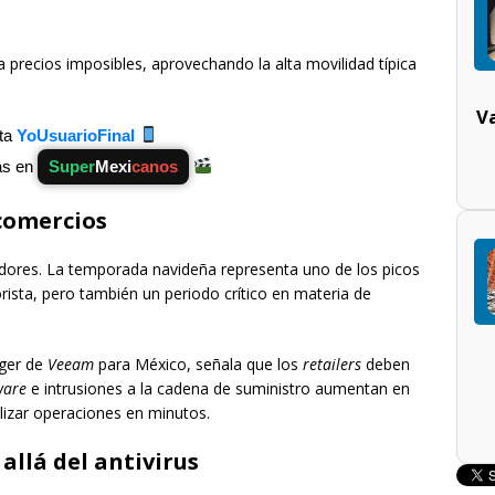
 precios imposibles, aprovechando la alta movilidad típica
V
ta
YoUsuarioFinal
s en
Super
Mexi
canos
 comercios
ores. La temporada navideña representa uno de los picos
ista, pero también un periodo crítico en materia de
ager de
Veeam
para México, señala que los
retailers
deben
ware
e intrusiones a la cadena de suministro aumentan en
lizar operaciones en minutos.
allá del antivirus