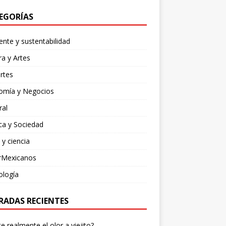
EGORÍAS
nte y sustentabilidad
ra y Artes
rtes
omía y Negocios
ral
ica y Sociedad
 y ciencia
rMexicanos
ología
RADAS RECIENTES
te realmente el olor a viejito?