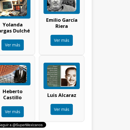
Emilio García
Yolanda
Riera
argas Dulché
Ver más
Ver más
Heberto
Luis Alcaraz
Castillo
Ver más
Ver más