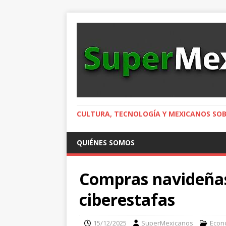
CULTURA, TECNOLOGÍA Y MEXICANOS SOB
QUIÉNES SOMOS
Compras navideñas:
ciberestafas
15/12/2025
SuperMexicanos
Econ