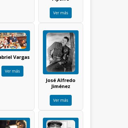
Ver más
briel Vargas
Ver más
José Alfredo
Jiménez
Ver más