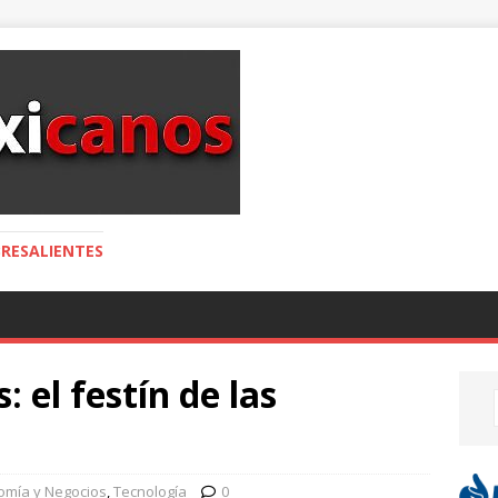
RESALIENTES
 el festín de las
omía y Negocios
,
Tecnología
0