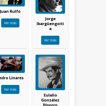
Juan Rulfo
Jorge
Ver más
Ibargüengoiti
a
Ver más
edro Linares
Ver más
Eulalio
González
Piporro