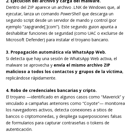
2. Ejecución del archivo y carga del malware.
Dentro del ZIP aparece un archivo .LNK de Windows que, al
ejecutar, lanza un comando
PowerShell
que descarga un
segundo script desde un servidor de mando y control (por
ejemplo “zapgrande[.]com”). Este segundo guion apunta a
deshabilitar funciones de seguridad (como UAC o excluirse de
Microsoft Defender) para instalar el troyano bancario.
3. Propagación automática vía WhatsApp Web.
Si detecta que hay una sesión de WhatsApp Web activa, el
malware se aprovecha y
envía el mismo archivo ZIP
malicioso a todos los contactos y grupos de la víctima
,
replicándose rápidamente.
4. Robo de credenciales bancarias y cripto.
El troyano —identificado en algunos casos como “Maverick” y
vinculado a campañas anteriores como “Coyote”— monitorea
los navegadores activos, detecta conexiones a sitios de
bancos o criptomonedas, y despliega superposiciones falsas
de formularios para capturar contraseñas o tokens de
autenticación.