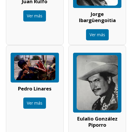
Juan Rulfo
Jorge
Ver más
Ibargüengoitia
Ver más
Pedro Linares
Ver más
Eulalio González
Piporro