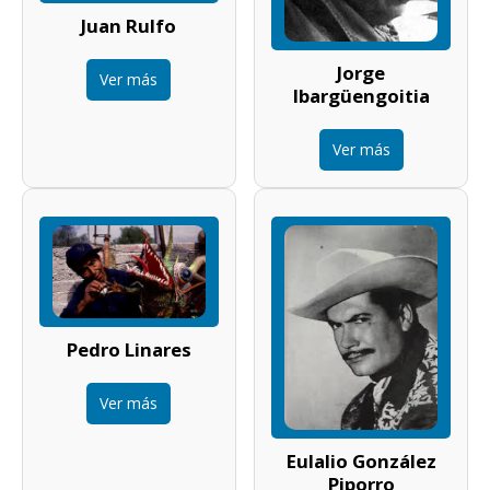
Juan Rulfo
Jorge
Ver más
Ibargüengoitia
Ver más
Pedro Linares
Ver más
Eulalio González
Piporro