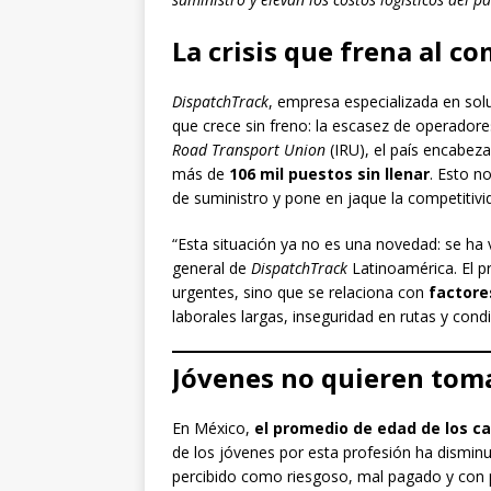
La crisis que frena al c
DispatchTrack
, empresa especializada en solu
que crece sin freno: la escasez de operador
Road Transport Union
(IRU), el país encabez
más de
106 mil puestos sin llenar
. Esto n
de suministro y pone en jaque la competitivi
“Esta situación ya no es una novedad: se ha v
general de
DispatchTrack
Latinoamérica. El p
urgentes, sino que se relaciona con
factore
laborales largas, inseguridad en rutas y cond
Jóvenes no quieren toma
En México,
el promedio de edad de los c
de los jóvenes por esta profesión ha disminu
percibido como riesgoso, mal pagado y con p