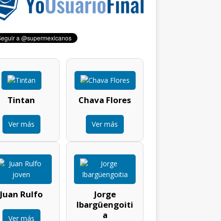
Tintan
Chava Flores
Ver más
Ver más
Juan Rulfo
Jorge
Ibargüengoiti
a
Ver más