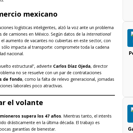
omercio mexicano
ciones logísticas inteligentes, alzó la voz ante un problema
es de camiones en México. Según datos de la
International
a el aumento de vacantes no cubiertas en este sector, con
o sólo impacta al transporte: compromete toda la cadena
P
dad nacional.
uelto estructural”, advierte
Carlos Díaz Ojeda
, director
roblema no se resuelve con un par de contrataciones
s de fondo
, como la falta de relevo generacional, jornadas
iciones laborales poco atractivas.
r el volante
amioneros supera los 47 años
. Mientras tanto, el interés
ido drásticamente en la última década. El trabajo es
Ga
ocas garantías de bienestar.