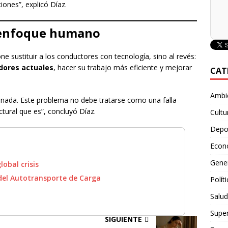
iones”, explicó Díaz.
n enfoque humano
e sustituir a los conductores con tecnología, sino al revés:
dores actuales
, hacer su trabajo más eficiente y mejorar
CAT
Ambie
inada. Este problema no debe tratarse como una falla
ctural que es”, concluyó Díaz.
Cultu
Depo
Econ
Gene
lobal crisis
el Autotransporte de Carga
Polít
Salud
Supe
SIGUIENTE