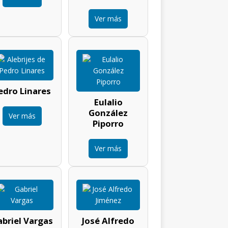
Ver más
edro Linares
Eulalio
González
Ver más
Piporro
Ver más
briel Vargas
José Alfredo