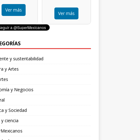
Ver más
Ver más
EGORÍAS
nte y sustentabilidad
ra y Artes
rtes
omía y Negocios
ral
ica y Sociedad
 y ciencia
rMexicanos