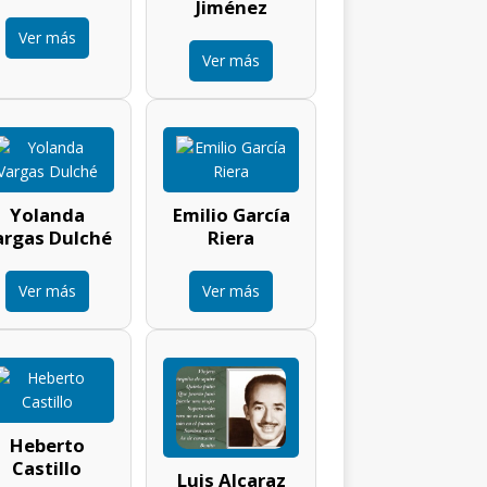
Jiménez
Ver más
Ver más
Yolanda
Emilio García
argas Dulché
Riera
Ver más
Ver más
Heberto
Castillo
Luis Alcaraz