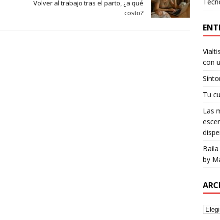
Tecn
Volver al trabajo tras el parto, ¿a qué
costo?
ENT
Vialt
con u
Sínto
Tu cu
Las m
escen
dispe
Baila
by Ma
ARC