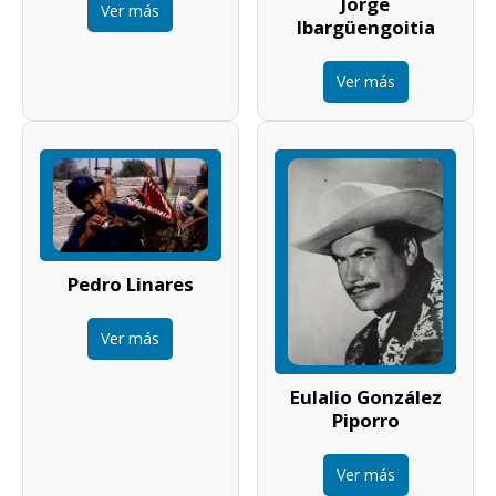
Jorge
Ver más
Ibargüengoitia
Ver más
Pedro Linares
Ver más
Eulalio González
Piporro
Ver más