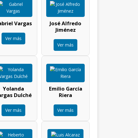
briel Vargas
José Alfredo
Jiménez
Ver más
Ver más
Yolanda
Emilio García
argas Dulché
Riera
Ver más
Ver más