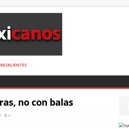
RESALIENTES
as, no con balas
l
0