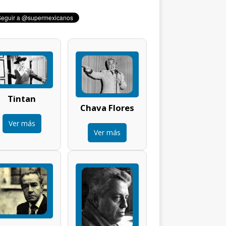
Tintan
Chava Flores
Ver más
Ver más