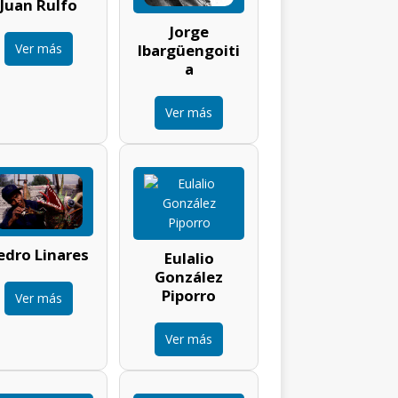
Juan Rulfo
Jorge
Ver más
Ibargüengoiti
a
Ver más
edro Linares
Eulalio
González
Piporro
Ver más
Ver más