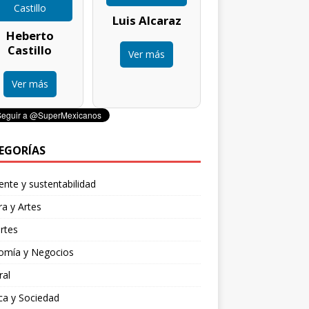
Luis Alcaraz
Heberto
Castillo
Ver más
Ver más
EGORÍAS
nte y sustentabilidad
ra y Artes
rtes
omía y Negocios
ral
ica y Sociedad