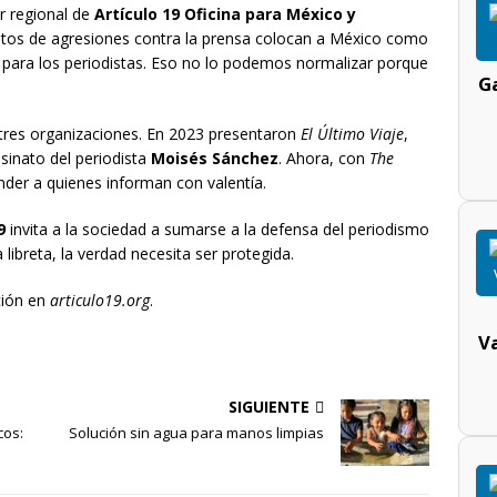
or regional de
Artículo 19 Oficina para México y
n altos de agresiones contra la prensa colocan a México como
 para los periodistas. Eso no lo podemos normalizar porque
Ga
 tres organizaciones. En 2023 presentaron
El Último Viaje
,
esinato del periodista
Moisés Sánchez
. Ahora, con
The
der a quienes informan con valentía.
9
invita a la sociedad a sumarse a la defensa del periodismo
ibreta, la verdad necesita ser protegida.
ción en
articulo19.org
.
V
SIGUIENTE
cos:
Solución sin agua para manos limpias