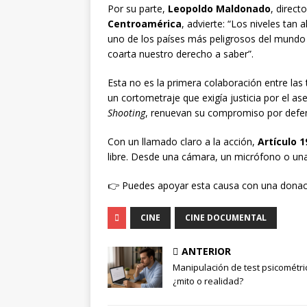
Por su parte,
Leopoldo Maldonado
, direct
Centroamérica
, advierte: “Los niveles ta
uno de los países más peligrosos del mundo
coarta nuestro derecho a saber”.
Esta no es la primera colaboración entre las
un cortometraje que exigía justicia por el as
Shooting
, renuevan su compromiso por defen
Con un llamado claro a la acción,
Artículo 1
libre. Desde una cámara, un micrófono o una l
👉 Puedes apoyar esta causa con una dona
CINE
CINE DOCUMENTAL
ANTERIOR
Manipulación de test psicométri
¿mito o realidad?