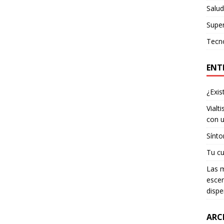
Salud
Supe
Tecn
ENT
¿Exis
Vialt
con u
Sínto
Tu cu
Las m
escen
dispe
ARC