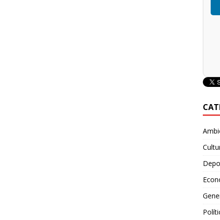
CAT
Ambie
Cultu
Depo
Econ
Gene
Polít