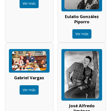
Ver más
Eulalio González
Piporro
Ver más
Gabriel Vargas
Ver más
José Alfredo
Jiménez