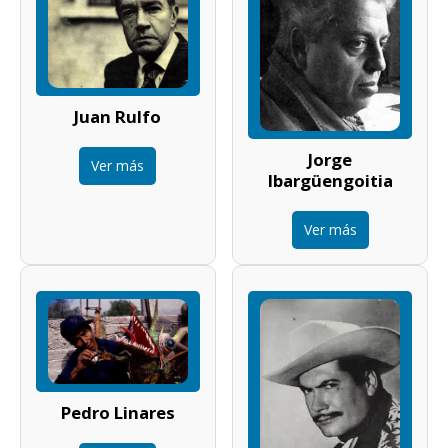
Juan Rulfo
Jorge
Ver más
Ibargüengoitia
Ver más
Pedro Linares