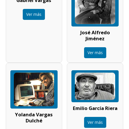
Gabriel Vargas
Ver más
José Alfredo
Jiménez
Ver más
Emilio García Riera
Yolanda Vargas
Dulché
Ver más