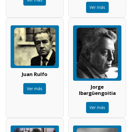
Ver más
Juan Rulfo
Jorge
Ver más
Ibargüengoitia
Ver más