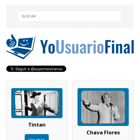
Tintan
Chava Flores
Ver más