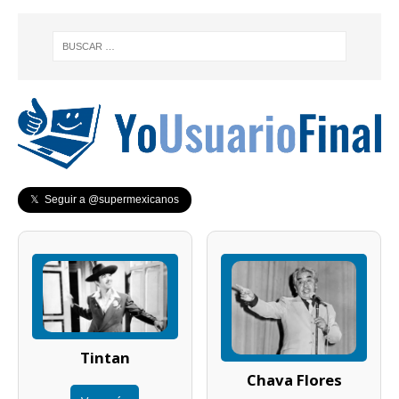
𝕏 Seguir a @supermexicanos
Tintan
Chava Flores