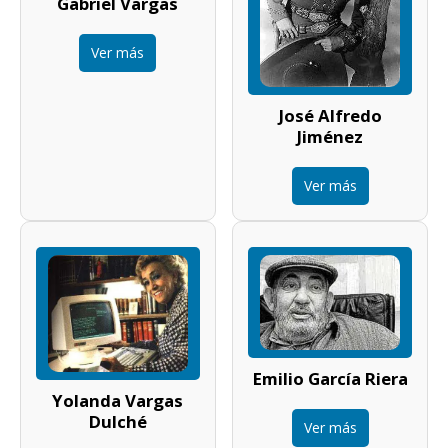
Gabriel Vargas
Ver más
José Alfredo
Jiménez
Ver más
Emilio García Riera
Yolanda Vargas
Dulché
Ver más