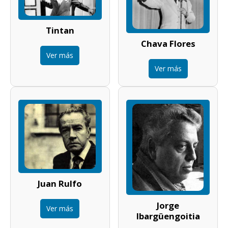
Tintan
Chava Flores
Ver más
Ver más
Juan Rulfo
Jorge
Ver más
Ibargüengoitia