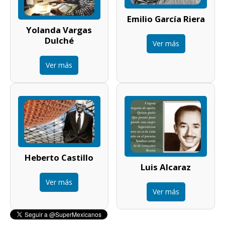
Emilio García Riera
Yolanda Vargas
Dulché
Ver más
Ver más
Heberto Castillo
Luis Alcaraz
Ver más
Ver más