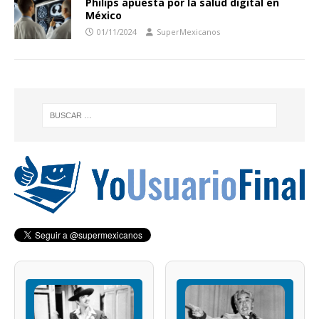
Philips apuesta por la salud digital en
México
01/11/2024
SuperMexicanos