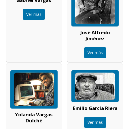
Gabriel Vargas
Ver más
José Alfredo
Jiménez
Ver más
Emilio García Riera
Yolanda Vargas
Dulché
Ver más