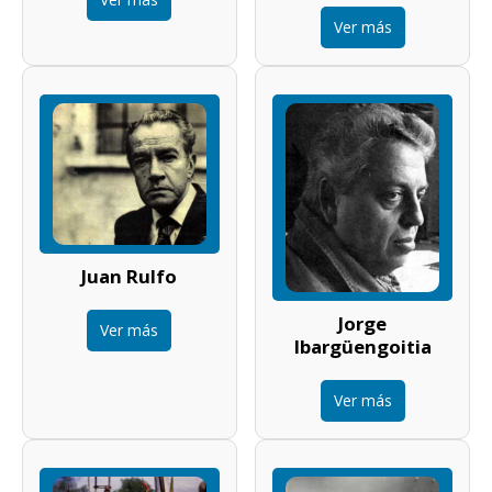
Ver más
Juan Rulfo
Jorge
Ver más
Ibargüengoitia
Ver más