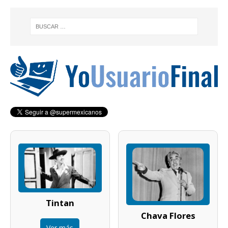
Tintan
Chava Flores
Ver más