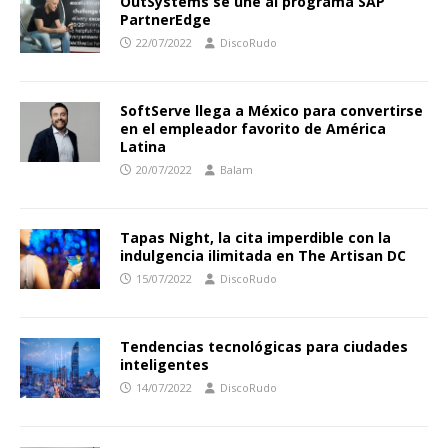
OutSystems se une al programa SAP
PartnerEdge
22/07/2022
DiscoRudo
SoftServe llega a México para convertirse
en el empleador favorito de América
Latina
20/07/2022
Balam
Tapas Night, la cita imperdible con la
indulgencia ilimitada en The Artisan DC
15/07/2022
DiscoRudo
Tendencias tecnológicas para ciudades
inteligentes
14/07/2022
DiscoRudo