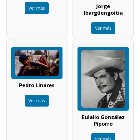
Jorge
Ver más
Ibargüengoitia
Ver más
Pedro Linares
Ver más
Eulalio González
Piporro
Ver más