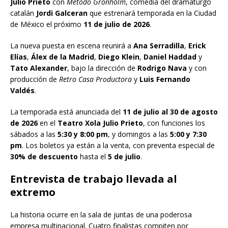
Julio Prieto
con
Método Grönholm
, comedia del dramaturgo
catalán
Jordi Galceran
que estrenará temporada en la Ciudad
de México el próximo
11 de julio de 2026
.
La nueva puesta en escena reunirá a
Ana Serradilla
,
Erick
Elías
,
Álex de la Madrid
,
Diego Klein
,
Daniel Haddad
y
Tato Alexander
, bajo la dirección de
Rodrigo Nava
y con
producción de
Retro Casa Productora
y
Luis Fernando
Valdés
.
La temporada está anunciada del
11 de julio al 30 de agosto
de 2026
en el
Teatro Xola Julio Prieto
, con funciones los
sábados a las
5:30 y 8:00 pm
, y domingos a las
5:00 y 7:30
pm
. Los boletos ya están a la venta, con preventa especial de
30% de descuento
hasta el
5 de julio
.
Entrevista de trabajo llevada al
extremo
La historia ocurre en la sala de juntas de una poderosa
empresa multinacional. Cuatro finalistas compiten por