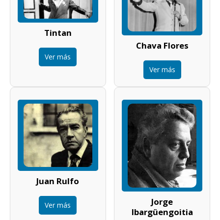
Tintan
Chava Flores
Ver más
Ver más
Juan Rulfo
Jorge
Ver más
Ibargüengoitia