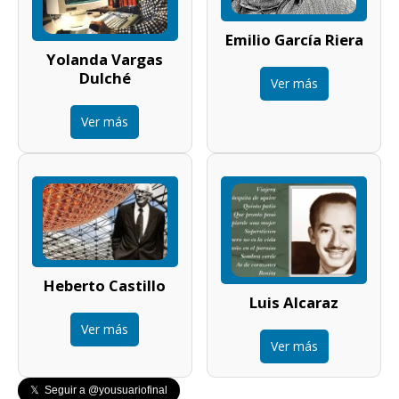
Emilio García Riera
Yolanda Vargas
Dulché
Ver más
Ver más
Heberto Castillo
Luis Alcaraz
Ver más
Ver más
𝕏 Seguir a @yousuariofinal