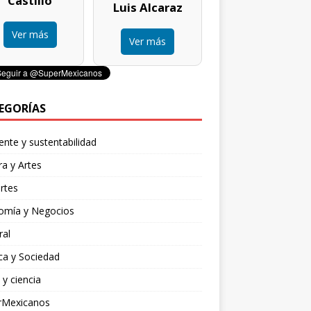
Castillo
Luis Alcaraz
Ver más
Ver más
EGORÍAS
nte y sustentabilidad
ra y Artes
rtes
omía y Negocios
ral
ica y Sociedad
 y ciencia
rMexicanos