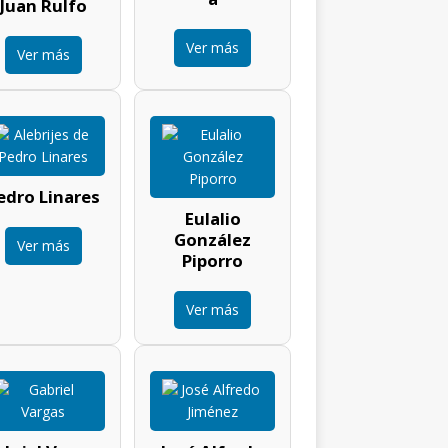
Juan Rulfo
Ver más
Ver más
edro Linares
Eulalio
González
Ver más
Piporro
Ver más