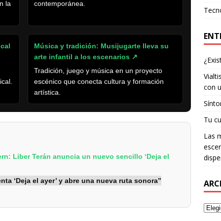
n la
contemporánea.
Tecn
ENT
cal
Música y tradición: Musijugarte lleva su
arte infantil a los escenarios
↗
¿Exis
Tradición, juego y música en un proyecto
Vialt
cal.
escénico que conecta cultura y formación
con u
artística.
Sínto
Tu cu
Las m
escen
ern: Liber Terán anuncia un nuevo sencillo ‘Deja el
dispe
nta ‘Deja el ayer’ y abre una nueva ruta sonora”
ARC