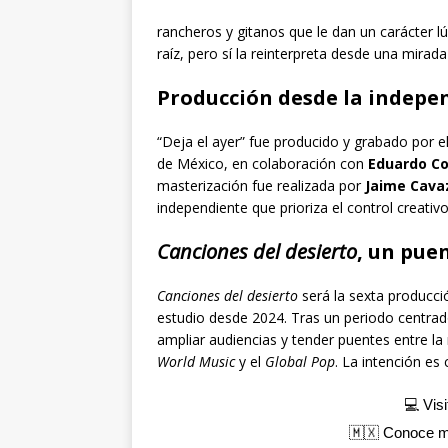
rancheros y gitanos que le dan un carácter l
raíz, pero sí la reinterpreta desde una mir
Producción desde la indepe
“Deja el ayer” fue producido y grabado por e
de México, en colaboración con
Eduardo C
masterización fue realizada por
Jaime Cava
independiente que prioriza el control creativ
Canciones del desierto
, un pue
Canciones del desierto
será la sexta producci
estudio desde 2024. Tras un periodo centrado
ampliar audiencias y tender puentes entre la
World Music
y el
Global Pop
. La intención es 
💻 Vis
🇲🇽 Conoce 