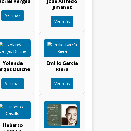
briel Vargas
José Alfredo
Jiménez
Ver más
Ver más
Yolanda
Emilio García
argas Dulché
Riera
Ver más
Ver más
Heberto