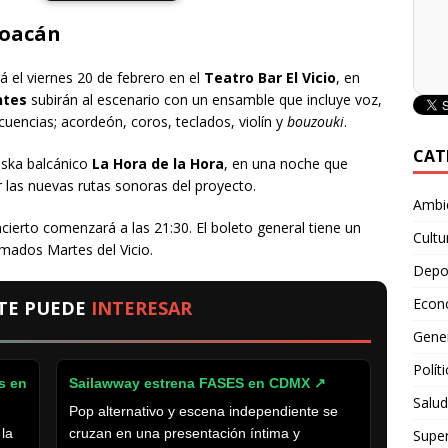
yoacán
rá el viernes 20 de febrero en el
Teatro Bar El Vicio
, en
ntes
subirán al escenario con un ensamble que incluye voz,
ecuencias; acordeón, coros, teclados, violín y
bouzouki
.
CAT
 ska balcánico
La Hora de la Hora
, en una noche que
r las nuevas rutas sonoras del proyecto.
Ambie
ncierto comenzará a las 21:30. El boleto general tiene un
Cultu
mados Martes del Vicio.
Depo
Econ
TE PUEDE
INTERESAR
Gene
Polít
s en
Sailawway estrena FASES en CDMX
↗
Salud
Pop alternativo y escena independiente se
 la
cruzan en una presentación íntima y
Supe