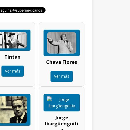
Tintan
Chava Flores
Ver más
Ver más
Jorge
Ibargüengoiti
a