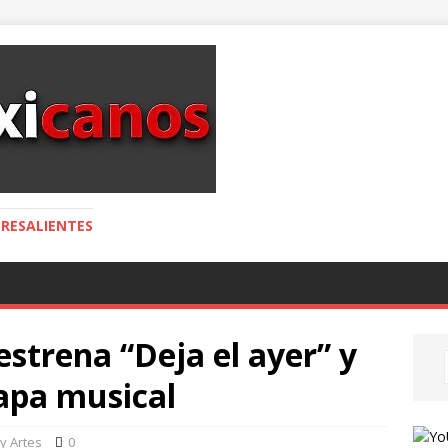
RESALIENTES
estrena “Deja el ayer” y
apa musical
 y Artes
0