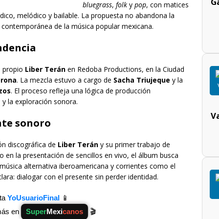
Ga
bluegrass
,
folk
y
pop
, con matices
údico, melódico y bailable. La propuesta no abandona la
ada contemporánea de la música popular mexicana.
ndencia
l propio
Liber Terán
en Redoba Productions, en la Ciudad
orona
. La mezcla estuvo a cargo de
Sacha Triujeque
y la
zos
. El proceso refleja una lógica de producción
o y la exploración sonora.
V
nte sonoro
ón discográfica de
Liber Terán
y su primer trabajo de
 en la presentación de sencillos en vivo, el álbum busca
 música alternativa iberoamericana y corrientes como el
clara: dialogar con el presente sin perder identidad.
ita
YoUsuarioFinal
📱
más en
Super
Mexi
canos
🎬