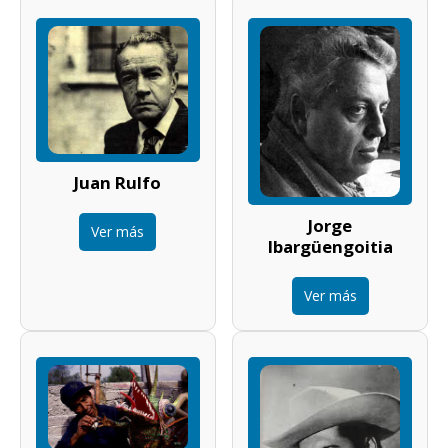
Juan Rulfo
Jorge
Ver más
Ibargüengoitia
Ver más