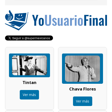
Tintan
Chava Flores
Ver más
Ver más