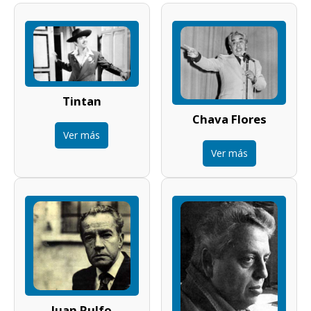
Tintan
Chava Flores
Ver más
Ver más
Juan Rulfo