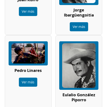
Jorge
Ver más
Ibargüengoitia
Ver más
Pedro Linares
Ver más
Eulalio González
Piporro