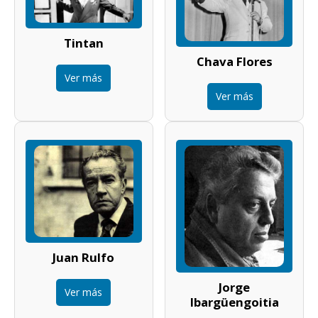
Tintan
Chava Flores
Ver más
Ver más
Juan Rulfo
Jorge
Ver más
Ibargüengoitia