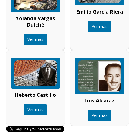
Emilio García Riera
Yolanda Vargas
Dulché
Ver más
Ver más
Heberto Castillo
Luis Alcaraz
Ver más
Ver más