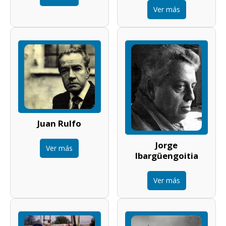
Ver más
Juan Rulfo
Jorge
Ver más
Ibargüengoitia
Ver más