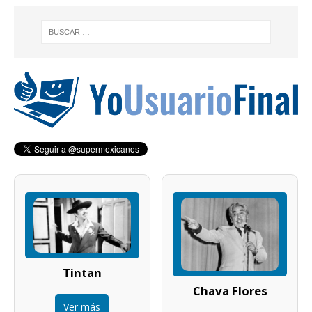
Tintan
Chava Flores
Ver más