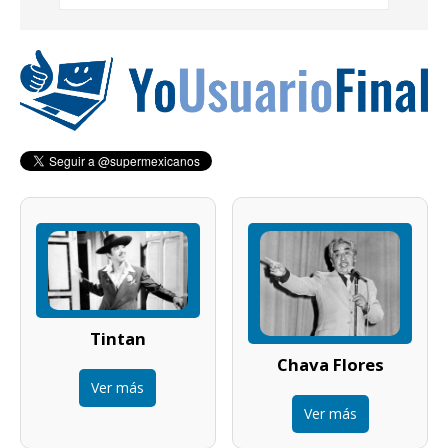
Tintan
Chava Flores
Ver más
Ver más