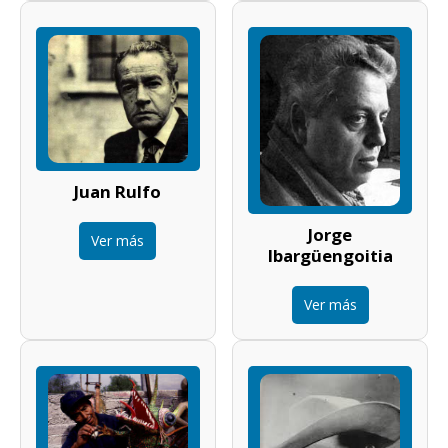
Juan Rulfo
Jorge
Ver más
Ibargüengoitia
Ver más