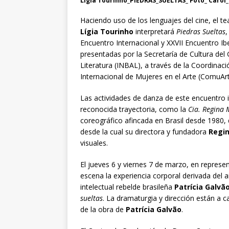
Ligia Tourinho_PIEDRAS_SUELTAS_ Foto_ Carol_
Haciendo uso de los lenguajes del cine, el tea
Lígia Tourinho
interpretará
Piedras Sueltas
,
Encuentro Internacional y XXVII Encuentro I
presentadas por la Secretaría de Cultura del 
Literatura (INBAL), a través de la Coordina
Internacional de Mujeres en el Arte (ComuArt
Las actividades de danza de este encuentro 
reconocida trayectoria, como la
Cia. Regina 
coreográfico afincada en Brasil desde 1980, 
desde la cual su directora y fundadora
Regi
visuales.
El jueves 6 y viernes 7 de marzo, en represe
escena la experiencia corporal derivada del ai
intelectual rebelde brasileña
Patrícia Galvã
sueltas
. La dramaturgia y dirección están a 
de la obra de
Patrícia Galvão
.