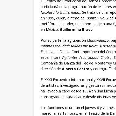
El Centro de Producción de Danza Contempo
participará en la programación de Mujeres e
Nicolasa (a Guillermina)
. Se trata de una rep
en 1995, quien, a ritmo del
Danzón No. 2
de
metáfora del poder, rinde homenaje a una fi
en México:
Guillermina Bravo
.
Por su parte, la agrupación
Muhuvidanza
, ba
Infinitas realidades-Vidas invisibles
,
A pesar d
Escuela de Danza Contemporánea del Centro Cul
escenificará
Vigilantes de la ciudad
,
Chatra
,
E
Compañía de Danza del Tec de Monterrey Ci
dirección de
Alberto Castro
y coreografía 
El XXXI Encuentro Internacional y XXVII Encu
de artistas, investigadoras y gestoras mexi
ha llevado a cabo desde 1994 en una lucha po
consagrado su vida al arte desde distintas ver
Las funciones ocurrirán el jueves 6 y viernes
marzo, a las 18 horas, en el Teatro de la Da