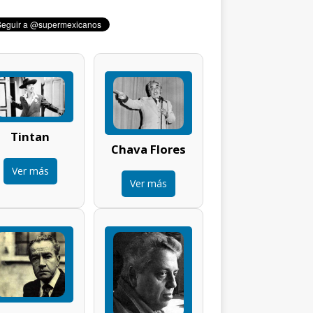
Tintan
Chava Flores
Ver más
Ver más