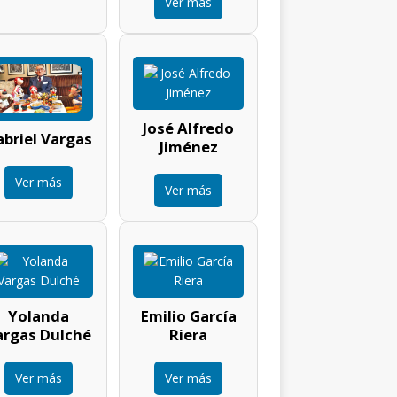
Ver más
José Alfredo
briel Vargas
Jiménez
Ver más
Ver más
Yolanda
Emilio García
argas Dulché
Riera
Ver más
Ver más