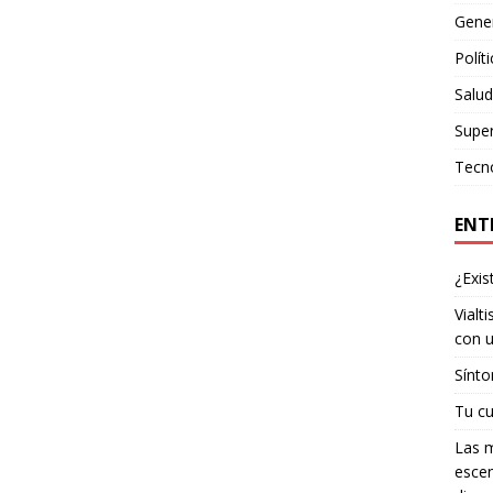
Gene
Polít
Salud
Supe
Tecn
ENT
¿Exis
Vialt
con u
Sínto
Tu cu
Las m
escen