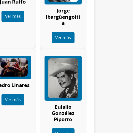
Juan Rulfo
Jorge
Ver más
Ibargüengoiti
a
Ver más
edro Linares
Ver más
Eulalio
González
Piporro