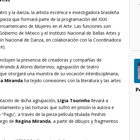
Pires
tro y la danza, la artista escénica e investigadora brasileña
 pieza que formará parte de la programación del XXXI
beroamericano de Mujeres en el Arte. Las funciones son
Gobierno de México y el Instituto Nacional de Bellas Artes y
ción Nacional de Danza, en colaboración con la Coordinadora
e).
incluyen la presencia de creadoras y compañías de
Miranda & Atores Bailarinos
, agrupación de teatro
que otorgará una muestra de su vocación interdisciplinaria,
na Miranda
ha tejido conexiones con la literatura y las artes
P
ntación de dicha agrupación,
Lígia Tourinho
llevará a
slamiento y las torturas que sufrió en prisión la autora e
o
“Pagu”, a través de la pieza-película titulada
Piedras
cargo de
Regina Miranda
, a partir de dibujos y fragmentos