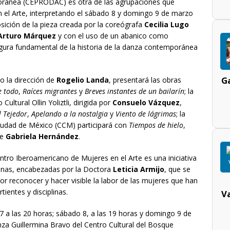
ránea (CEPRODAC) es otra de las agrupaciones que
n el Arte, interpretando el sábado 8 y domingo 9 de marzo
osición de la pieza creada por la coreógrafa
Cecilia Lugo
Arturo Márquez
y con el uso de un abanico como
gura fundamental de la historia de la danza contemporánea
Ga
jo la dirección de
Rogelio Landa
, presentará las obras
e todo
,
Raíces migrantes
y
Breves instantes de un bailarín
; la
tural Ollin Yoliztli, dirigida por
Consuelo Vázquez
,
l Tejedor
,
Apelando a la nostalgia
y
Viento de lágrimas
; la
udad de México (CCM) participará con
Tiempos de hielo
,
de
Gabriela Hernández
.
entro Iberoamericano de Mujeres en el Arte es una iniciativa
canas, encabezadas por la Doctora
Leticia Armijo
, que se
r reconocer y hacer visible la labor de las mujeres que han
tientes y disciplinas.
V
 7 a las 20 horas; sábado 8, a las 19 horas y domingo 9 de
nza Guillermina Bravo del Centro Cultural del Bosque