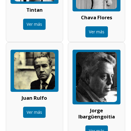
Tintan
Chava Flores
Ver más
Ver más
Juan Rulfo
Jorge
Ver más
Ibargüengoitia
Ver más