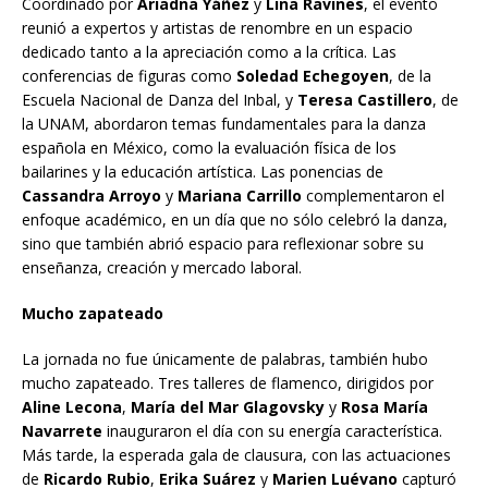
Coordinado por
Ariadna Yáñez
y
Lina Ravines
, el evento
reunió a expertos y artistas de renombre en un espacio
dedicado tanto a la apreciación como a la crítica. Las
conferencias de figuras como
Soledad Echegoyen
, de la
Escuela Nacional de Danza del Inbal, y
Teresa Castillero
, de
la UNAM, abordaron temas fundamentales para la danza
española en México, como la evaluación física de los
bailarines y la educación artística. Las ponencias de
Cassandra Arroyo
y
Mariana Carrillo
complementaron el
enfoque académico, en un día que no sólo celebró la danza,
sino que también abrió espacio para reflexionar sobre su
enseñanza, creación y mercado laboral.
Mucho zapateado
La jornada no fue únicamente de palabras, también hubo
mucho zapateado. Tres talleres de flamenco, dirigidos por
Aline Lecona
,
María del Mar Glagovsky
y
Rosa María
Navarrete
inauguraron el día con su energía característica.
Más tarde, la esperada gala de clausura, con las actuaciones
de
Ricardo Rubio
,
Erika Suárez
y
Marien Luévano
capturó