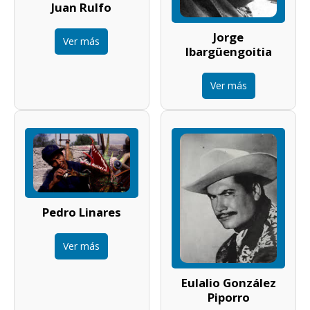
Juan Rulfo
Jorge
Ver más
Ibargüengoitia
Ver más
Pedro Linares
Ver más
Eulalio González
Piporro