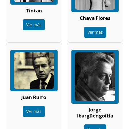
Tintan
Chava Flores
Ver más
Ver más
Juan Rulfo
Jorge
Ver más
Ibargüengoitia