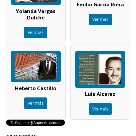
Emilio García Riera
Yolanda Vargas
Dulché
Ver más
Ver más
Heberto Castillo
Luis Alcaraz
Ver más
Ver más