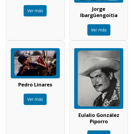
Jorge
Ver más
Ibargüengoitia
Ver más
Pedro Linares
Ver más
Eulalio González
Piporro