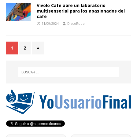
Vívolo Café abre un laboratorio
multisensorial para los apasionados del
café
11/09/2024
DiscoRudo
1
2
»