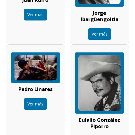
Jorge
Ver más
Ibargüengoitia
Ver más
Pedro Linares
Ver más
Eulalio González
Piporro