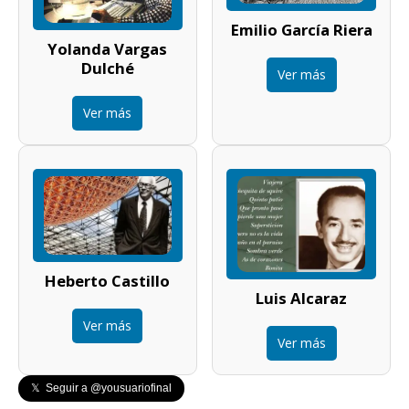
Emilio García Riera
Yolanda Vargas
Dulché
Ver más
Ver más
Heberto Castillo
Luis Alcaraz
Ver más
Ver más
𝕏 Seguir a @yousuariofinal