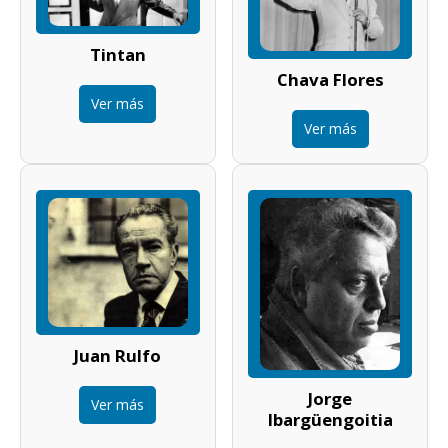
Tintan
Chava Flores
Ver más
Ver más
Juan Rulfo
Jorge
Ver más
Ibargüengoitia