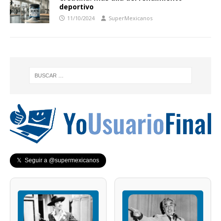
deportivo
11/10/2024
SuperMexicanos
𝕏 Seguir a @supermexicanos