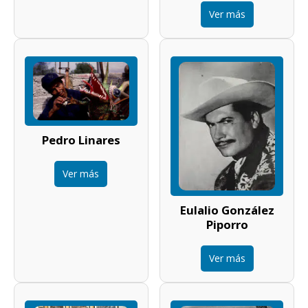
Ver más
Pedro Linares
Ver más
Eulalio González
Piporro
Ver más