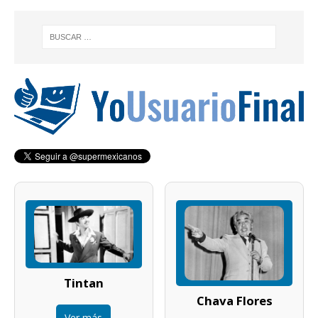
Tintan
Chava Flores
Ver más