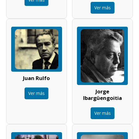
Ver más
Juan Rulfo
Jorge
Ver más
Ibargüengoitia
Ver más