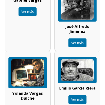
Gabriel Vargas
Ver más
José Alfredo
Jiménez
Ver más
Emilio García Riera
Yolanda Vargas
Dulché
Ver más