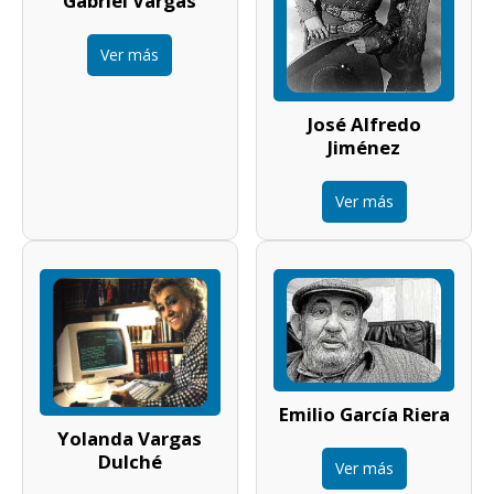
Gabriel Vargas
Ver más
José Alfredo
Jiménez
Ver más
Emilio García Riera
Yolanda Vargas
Dulché
Ver más