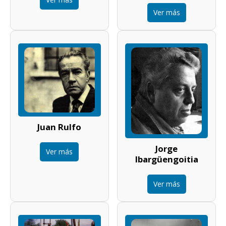
Ver más
Juan Rulfo
Jorge
Ver más
Ibargüengoitia
Ver más