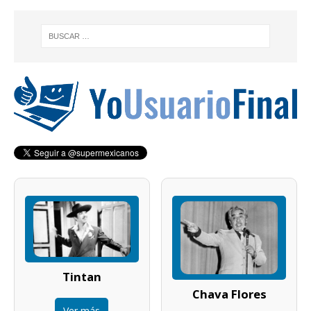
Tintan
Chava Flores
Ver más