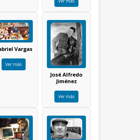
Ver más
briel Vargas
Ver más
José Alfredo
Jiménez
Ver más