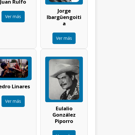
Juan Rulfo
Jorge
Ver más
Ibargüengoiti
a
Ver más
edro Linares
Ver más
Eulalio
González
Piporro