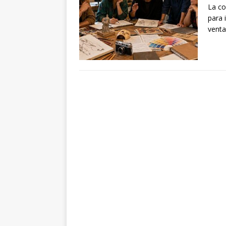
La co
para 
venta