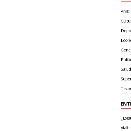
Ambie
Cultu
Depo
Econ
Gene
Polít
Salud
Supe
Tecn
ENT
¿Exis
Vialt