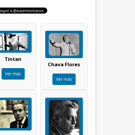
Tintan
Chava Flores
Ver más
Ver más