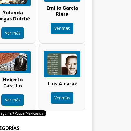
Emilio García
Yolanda
Riera
argas Dulché
Ver más
Ver más
Heberto
Luis Alcaraz
Castillo
Ver más
Ver más
EGORÍAS