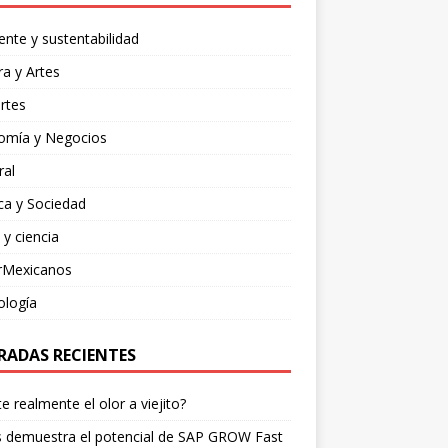
nte y sustentabilidad
ra y Artes
rtes
omía y Negocios
ral
ica y Sociedad
 y ciencia
rMexicanos
ología
RADAS RECIENTES
te realmente el olor a viejito?
is demuestra el potencial de SAP GROW Fast