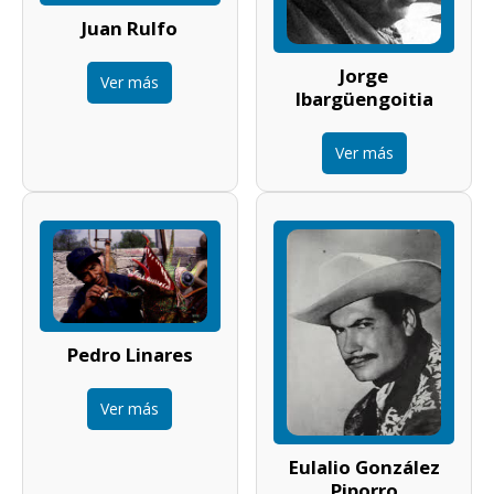
Juan Rulfo
Jorge
Ver más
Ibargüengoitia
Ver más
Pedro Linares
Ver más
Eulalio González
Piporro