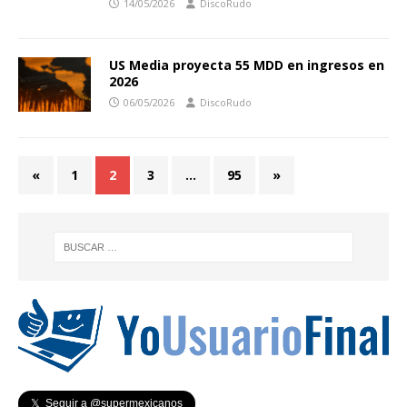
14/05/2026
DiscoRudo
US Media proyecta 55 MDD en ingresos en
2026
06/05/2026
DiscoRudo
«
1
2
3
…
95
»
𝕏 Seguir a @supermexicanos