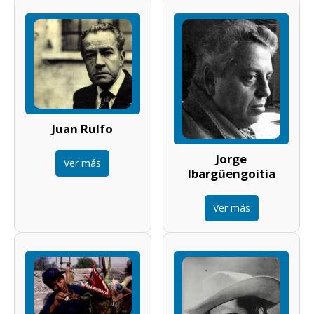
Juan Rulfo
Jorge
Ver más
Ibargüengoitia
Ver más