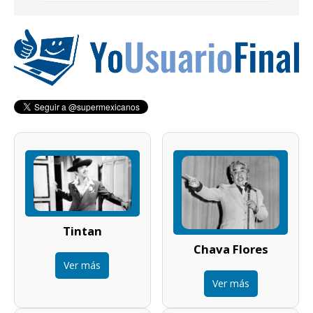
Tintan
Chava Flores
Ver más
Ver más