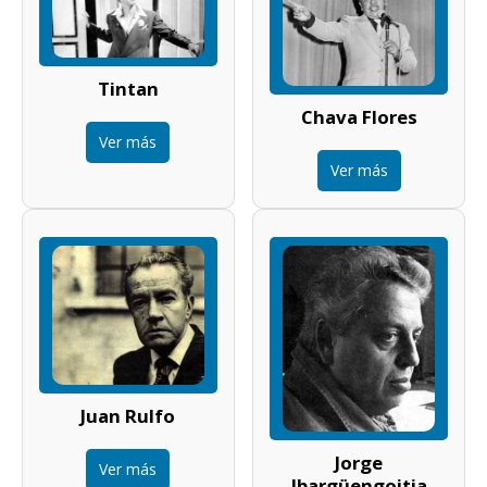
Tintan
Chava Flores
Ver más
Ver más
Juan Rulfo
Jorge
Ver más
Ibargüengoitia