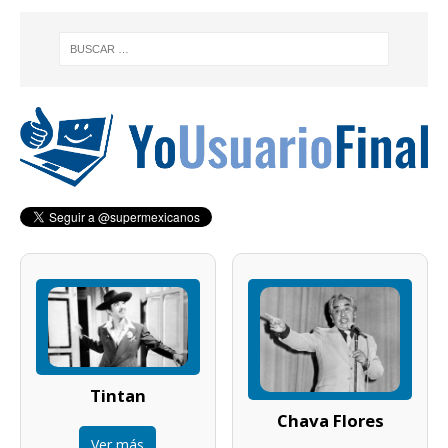
Tintan
Chava Flores
Ver más