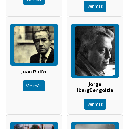
Ver más
Juan Rulfo
Jorge
Ver más
Ibargüengoitia
Ver más